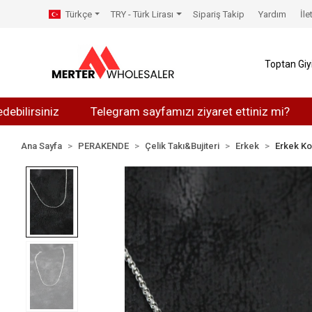
Türkçe
TRY - Türk Lirası
Sipariş Takip
Yardım
İle
Toptan Gi
iniz
Telegram sayfamızı ziyaret ettiniz mi?
Whats
Ana Sayfa
PERAKENDE
Çelik Takı&Bujiteri
Erkek
Erkek Ko