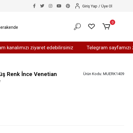
Giriş Yap
/
Üye Ol
0
erakende
mızı ziyaret edebilirsiniz
Telegram sayfamızı ziyaret e
üş Renk İnce Venetian
Ürün Kodu:
MUERK1409
e