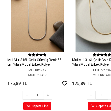
MuI MuI 316L Çelik Gümüş Renk 55
MuI MuI 316L Çelik Gold
cm Yılan Model Erkek Kolye
Yılan Model Erkek Kolye
MUERK1417
MUERK1416
MUIERK1417
MUIERK141
175,89 TL
175,89 TL
Sepete Ekle
Sepete Ek