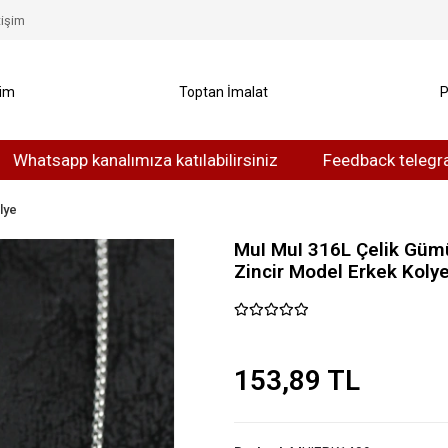
tişim
yim
Toptan İmalat
P
app kanalımıza katılabilirsiniz
Feedback telegram kanalı
lye
MuI MuI 316L Çelik Güm
Zincir Model Erkek Koly
153,89 TL