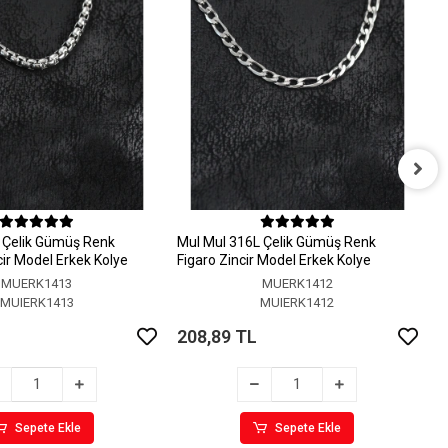
M
M
 Çelik Gümüş Renk
MuI MuI 316L Çelik Gümüş Renk
2
ir Model Erkek Kolye
Figaro Zincir Model Erkek Kolye
MUERK1413
MUERK1412
MUIERK1413
MUIERK1412
208,89 TL
Sepete Ekle
Sepete Ekle