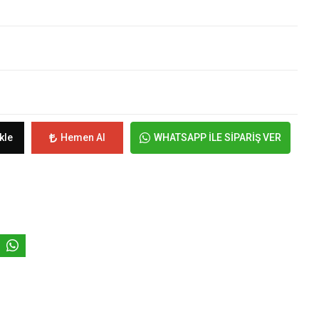
kle
Hemen Al
WHATSAPP İLE SİPARİŞ VER