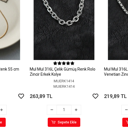
 Renk 55 cm
MuI MuI 316L Çelik Gümüş Renk Rolo
MuI MuI 316L
Zincir Erkek Kolye
Venetian Zinc
MUERK1414
6
MUIERK1414
263,89 TL
219,89 TL
le
Sepete Ekle