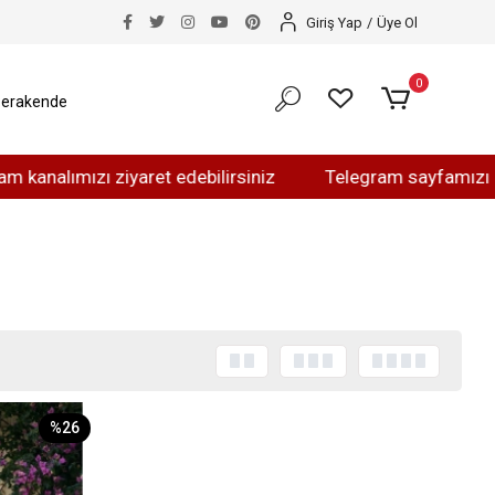
Giriş Yap
/
Üye Ol
0
erakende
alımızı ziyaret edebilirsiniz
Telegram sayfamızı ziyare
%26