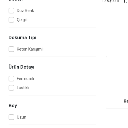
1
1.350,00 TL
Düz Renk
Çizgili
Dokuma Tipi
Keten Karışımlı
Ürün Detayı
Fermuarlı
Lastikli
K
Boy
Uzun