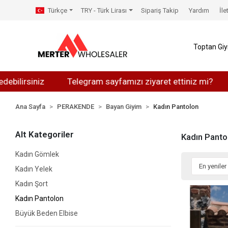
Türkçe
TRY - Türk Lirası
Sipariş Takip
Yardım
İle
Toptan Gi
irsiniz
Telegram sayfamızı ziyaret ettiniz mi?
Wha
Ana Sayfa
PERAKENDE
Bayan Giyim
Kadın Pantolon
Alt Kategoriler
Kadın Panto
Kadın Gömlek
Kadın Yelek
Kadın Şort
Kadın Pantolon
Büyük Beden Elbise