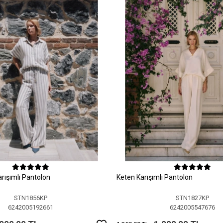
arışımlı Pantolon
Keten Karışımlı Pantolon
STN1856KP
STN1827KP
6242005192661
6242005547676