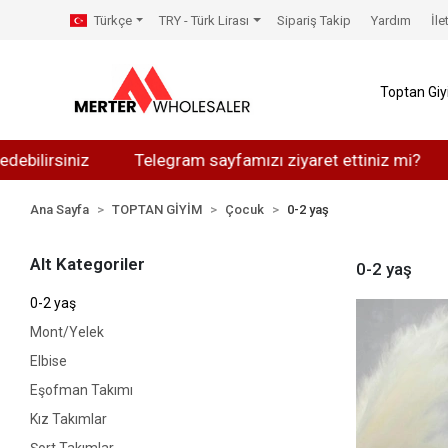
Türkçe
TRY - Türk Lirası
Sipariş Takip
Yardım
İle
Toptan Gi
rsiniz
Telegram sayfamızı ziyaret ettiniz mi?
Wha
Ana Sayfa
TOPTAN GİYİM
Çocuk
0-2 yaş
Alt Kategoriler
0-2 yaş
0-2 yaş
Mont/Yelek
Elbise
Eşofman Takımı
Kız Takımlar