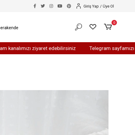
Giriş Yap
/
Üye Ol
0
erakende
lımızı ziyaret edebilirsiniz
Telegram sayfamızı ziyaret