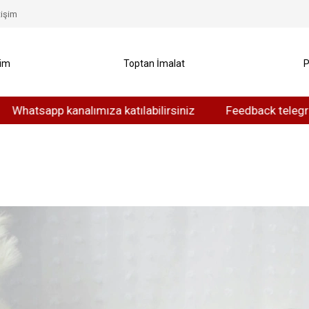
tişim
yim
Toptan İmalat
P
tsapp kanalımıza katılabilirsiniz
Feedback telegram kana