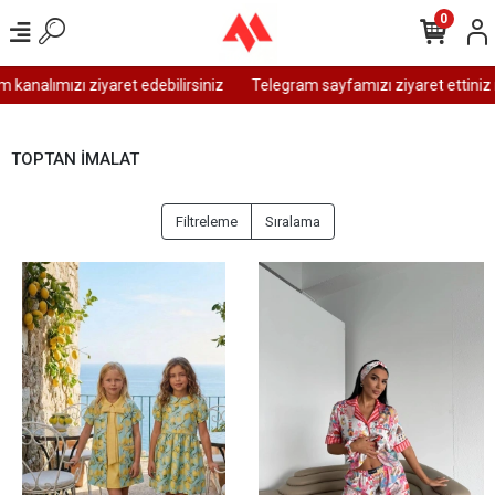
0
kanalımızı ziyaret edebilirsiniz
Telegram sayfamızı ziyaret ettiniz 
TOPTAN İMALAT
Filtreleme
Sıralama