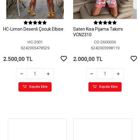
HC-Limon Desenli Çocuk Elbise
Saten Kısa Pijama Takımı
VCN2310
HC-2001
CO-2600036
6242005478529
6242005998119
2.500,00 TL
2.000,00 TL
Sepete Ekle
Sepete Ekle