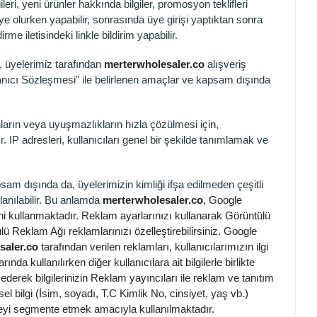
i, yeni ürünler hakkında bilgiler, promosyon teklifleri
ye olurken yapabilir, sonrasında üye girişi yaptıktan sonra
rme iletisindeki linkle bildirim yapabilir.
, üyelerimiz tarafından
merterwholesaler.co
alışveriş
Kullanıcı Sözleşmesi" ile belirlenen amaçlar ve kapsam dışında
unların veya uyuşmazlıkların hızla çözülmesi için,
 IP adresleri, kullanıcıları genel bir şekilde tanımlamak ve
sam dışında da, üyelerimizin kimliği ifşa edilmeden çeşitli
lanılabilir. Bu anlamda
merterwholesaler.co
, Google
ni kullanmaktadır. Reklam ayarlarınızı kullanarak Görüntülü
ü Reklam Ağı reklamlarınızı özelleştirebilirsiniz. Google
saler.co
tarafından verilen reklamları, kullanıcılarımızın ilgi
ında kullanılırken diğer kullanıcılara ait bilgilerle birlikte
 ederek bilgilerinizin Reklam yayıncıları ile reklam ve tanıtım
l bilgi (İsim, soyadı, T.C Kimlik No, cinsiyet, yaş vb.)
kitleyi segmente etmek amacıyla kullanılmaktadır.