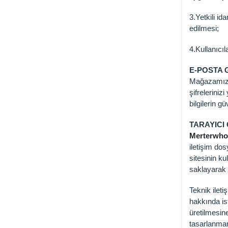
3.Yetkili id
edilmesi;
4.Kullanıcıl
E-POSTA 
Mağazamızın
şifreleriniz
bilgilerin g
TARAYICI
Merterwhol
iletişim do
sitesinin ku
saklayarak İ
Teknik ileti
hakkında ist
üretilmesin
tasarlanmam