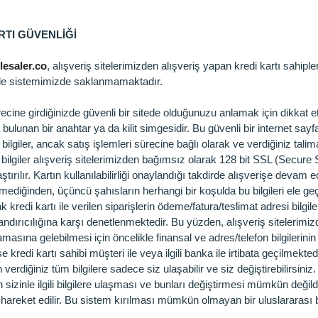
RTI GÜVENLİĞİ
esaler.co
, alışveriş sitelerimizden alışveriş yapan kredi kartı sahipleri
lde sistemimizde saklanmamaktadır.
recine girdiğinizde güvenli bir sitede olduğunuzu anlamak için dikkat e
a bulunan bir anahtar ya da kilit simgesidir. Bu güvenli bir internet sayf
bilgiler, ancak satış işlemleri sürecine bağlı olarak ve verdiğiniz talima
gili bilgiler alışveriş sitelerimizden bağımsız olarak 128 bit SSL (Secur
tırılır. Kartın kullanılabilirliği onaylandığı takdirde alışverişe devam ed
mediğinden, üçüncü şahısların herhangi bir koşulda bu bilgileri ele ge
k kredi kartı ile verilen siparişlerin ödeme/fatura/teslimat adresi bilgiler
andırıcılığına karşı denetlenmektedir. Bu yüzden, alışveriş sitelerimizd
masına gelebilmesi için öncelikle finansal ve adres/telefon bilgilerini
se kredi kartı sahibi müşteri ile veya ilgili banka ile irtibata geçilmektedi
verdiğiniz tüm bilgilere sadece siz ulaşabilir ve siz değiştirebilirsiniz
 sizinle ilgili bilgilere ulaşması ve bunları değiştirmesi mümkün değil
e hareket edilir. Bu sistem kırılması mümkün olmayan bir uluslararası b