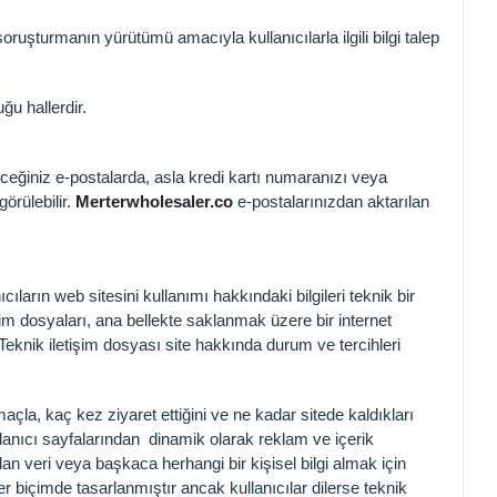
soruşturmanın yürütümü amacıyla kullanıcılarla ilgili bilgi talep
uğu hallerdir.
eceğiniz e-postalarda, asla kredi kartı numaranızı veya
görülebilir.
Merterwholesaler.co
e-postalarınızdan aktarılan
cıların web sitesini kullanımı hakkındaki bilgileri teknik bir
şim dosyaları, ana bellekte saklanmak üzere bir internet
 Teknik iletişim dosyası site hakkında durum ve tercihleri
amaçla, kaç kez ziyaret ettiğini ve ne kadar sitede kaldıkları
kullanıcı sayfalarından dinamik olarak reklam ve içerik
an veri veya başkaca herhangi bir kişisel bilgi almak için
r biçimde tasarlanmıştır ancak kullanıcılar dilerse teknik