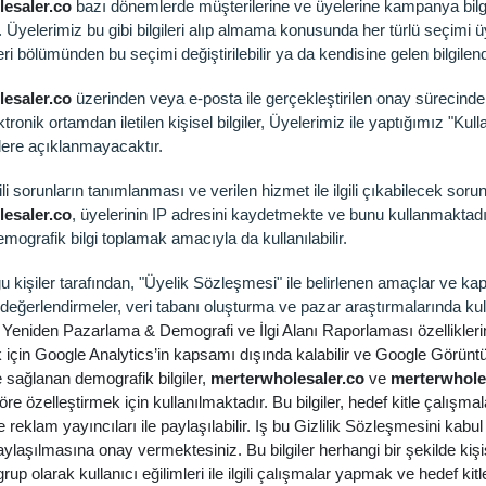
esaler.co
bazı dönemlerde müşterilerine ve üyelerine kampanya bilgiler
. Üyelerimiz bu gibi bilgileri alıp almama konusunda her türlü seçimi ü
eri bölümünden bu seçimi değiştirilebilir ya da kendisine gelen bilgilendi
lesaler.co
üzerinden veya e-posta ile gerçekleştirilen onay sürecinde
ktronik ortamdan iletilen kişisel bilgiler, Üyelerimiz ile yaptığımız "
lere açıklanmayacaktır.
ili sorunların tanımlanması ve verilen hizmet ile ilgili çıkabilecek sor
esaler.co
, üyelerinin IP adresini kaydetmekte ve bunu kullanmaktadır.
mografik bilgi toplamak amacıyla da kullanılabilir.
u kişiler tarafından, "Üyelik Sözleşmesi" ile belirlenen amaçlar ve kap
l değerlendirmeler, veri tabanı oluşturma ve pazar araştırmalarında kul
n Yeniden Pazarlama & Demografi ve İlgi Alanı Raporlaması özellikleri
 için Google Analytics’in kapsamı dışında kalabilir ve Google Görüntül
e sağlanan demografik bilgiler,
merterwholesaler.co
ve
merterwhole
öre özelleştirmek için kullanılmaktadır. Bu bilgiler, hedef kitle çalışmalar
reklam yayıncıları ile paylaşılabilir. Iş bu Gizlilik Sözleşmesini kabul
laşılmasına onay vermektesiniz. Bu bilgiler herhangi bir şekilde kişise
rup olarak kullanıcı eğilimleri ile ilgili çalışmalar yapmak ve hedef 