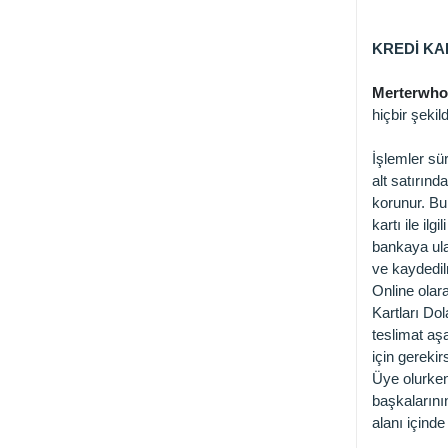
KREDİ KA
Merterwhol
hiçbir şeki
İşlemler sü
alt satırınd
korunur. Bu 
kartı ile il
bankaya ulaş
ve kaydedil
Online olara
Kartları Dol
teslimat aşa
için gerekir
Üye olurken 
başkalarının
alanı içind