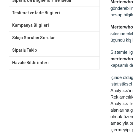
Sipariş Ön Bilgilendirme Metni
Merterwhol
gönderebilir
Teslimat ve İade Bilgileri
hesap bilgil
Kampanya Bilgileri
Merterwho
sitesine ele
Sıkça Sorulan Sorular
üçüncü kişi
Sipariş Takip
Sistemle ilg
merterwhol
Havale Bildirimleri
kapsamlı de
içinde olduğ
istatistikse
Analytics’i
Reklamcılık
Analytics il
alanlarına g
olmak üzere 
amacıyla pay
içermeyip, g