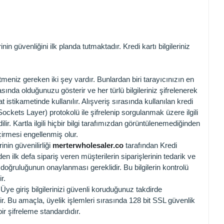
nin güvenliğini ilk planda tutmaktadır. Kredi kartı bilgileriniz
tmeniz gereken iki şey vardır. Bunlardan biri tarayıcınızın en
asında olduğunuzu gösterir ve her türlü bilgileriniz şifrelenerek
t istikametinde kullanılır. Alışveriş sırasında kullanılan kredi
e Sockets Layer) protokolü ile şifrelenip sorgulanmak üzere ilgili
ilir. Kartla ilgili hiçbir bilgi tarafımızdan görüntülenemediğinden
çirmesi engellenmiş olur.
inin güvenilirliği
merterwholesaler.co
tarafından Kredi
en ilk defa sipariş veren müşterilerin siparişlerinin tedarik ve
n doğruluğunun onaylanması gereklidir. Bu bilgilerin kontrolü
r.
. Üye giriş bilgilerinizi güvenli koruduğunuz takdirde
dir. Bu amaçla, üyelik işlemleri sırasında 128 bit SSL güvenlik
ir şifreleme standardıdır.