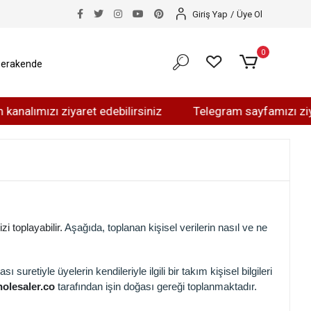
Giriş Yap
/
Üye Ol
0
erakende
mızı ziyaret edebilirsiniz
Telegram sayfamızı ziyaret e
i toplayabilir.
Aşağıda, toplanan kişisel verilerin nasıl ve ne
 suretiyle üyelerin kendileriyle ilgili bir takım kişisel bilgileri
olesaler.co
tarafından işin doğası gereği toplanmaktadır.