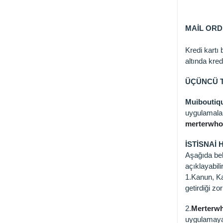
MAİL ORD
Kredi kartı 
altında kredi
ÜÇÜNCÜ T
Muiboutiq
uygulamalar
merterwhol
İSTİSNAİ
Aşağıda beli
açıklayabili
1.Kanun, Ka
getirdiği z
2.
Merterwh
uygulamaya