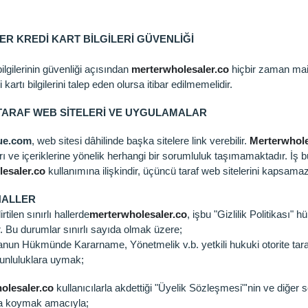
ER KREDİ KART BİLGİLERİ GÜVENLİĞİ
bilgilerinin güvenliği açısından
merterwholesaler.co
hiçbir zaman mail
 kartı bilgilerini talep eden olursa itibar edilmemelidir.
ARAF WEB SİTELERİ VE UYGULAMALAR
ue.com
, web sitesi dâhilinde başka sitelere link verebilir.
Merterwhole
ı ve içeriklerine yönelik herhangi bir sorumluluk taşımamaktadır. İş b
esaler.co
kullanımına ilişkindir, üçüncü taraf web sitelerini kapsama
 HALLER
rtilen sınırlı hallerde
merterwholesaler.co
, işbu "Gizlilik Politikası" h
r. Bu durumlar sınırlı sayıda olmak üzere;
nun Hükmünde Kararname, Yönetmelik v.b. yetkili hukuki otorite tarafı
orunluluklara uymak;
olesaler.co
kullanıcılarla akdettiği "Üyelik Sözleşmesi"'nin ve diğer 
 koymak amacıyla;