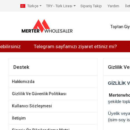
Türkçe
TRY - Türk Lirası
Sipariş Takip
Yardım
İle
Toptan Gi
iniz
Telegram sayfamızı ziyaret ettiniz mi?
Whats
Destek
Gizlilik V
Hakkımızda
GİZLİLİK 
Gizlilik Ve Güvenlik Politikası
Merterwho
şekilde topl
Kullanıcı Sözleşmesi
Üyelik vey
İletişim
(isim-soy is