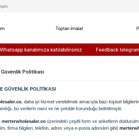
tişim
yim
Toptan İmalat
P
app kanalımıza katılabilirsiniz
Feedback telegram kanalı
e Güvenlik Politikası
VE GÜVENLİK POLİTİKASI
lesaler.co
, daha iyi hizmet verebilmek amacıyla bazı kişisel bilgileriniz
andığı, bu verilerin nasıl ve ne şekilde korunduğu belirtilmiştir.
a
m
erterwholesaler.co
üzerindeki çeşitli form ve anketlerin doldurulması
im, firma bilgileri, telefon, adres veya e-posta adresleri gibi)
merterwh