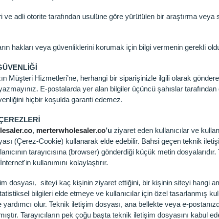
ari ve adli otorite tarafından usulüne göre yürütülen bir araştırma veya 
arın hakları veya güvenliklerini korumak için bilgi vermenin gerekli old
GÜVENLİĞİ
 Müşteri Hizmetleri’ne, herhangi bir siparişinizle ilgili olarak gönder
i yazmayınız. E-postalarda yer alan bilgiler üçüncü şahıslar tarafından 
üvenliğini hiçbir koşulda garanti edemez.
 ÇEREZLERİ
esaler.co
,
merterwholesaler.co
’u
ziyaret eden kullanıcılar ve kullanı
syası (Çerez-Cookie) kullanarak elde edebilir. Bahsi geçen teknik ileti
llanıcının tarayıcısına (browser) gönderdiği küçük metin dosyalarıdır.
nternet'in kullanımını kolaylaştırır.
şim dosyası, siteyi kaç kişinin ziyaret ettiğini, bir kişinin siteyi hangi 
atistiksel bilgileri elde etmeye ve kullanıcılar için özel tasarlanmış 
e yardımcı olur. Teknik iletişim dosyası, ana bellekte veya e-postanızd
ıştır. Tarayıcıların pek çoğu başta teknik iletişim dosyasını kabul ede