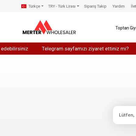
Türkçe
TRY - Türk Lirası
Sipariş Takip
Yardım
İle
Toptan Gi
ebilirsiniz
Telegram sayfamızı ziyaret ettiniz mi?