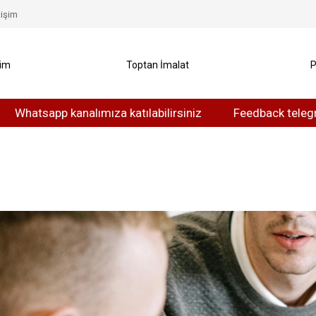
tişim
yim
Toptan İmalat
P
sapp kanalımıza katılabilirsiniz
Feedback telegram kana