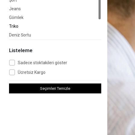
Şort
Jeans
Gömlek
Triko
Deniz Şortu
Suit
Listeleme
Aksesuar
Sadece stoktakileri göster
Ücretsiz Kargo
Seçimleri Temizle