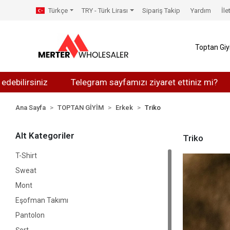
Türkçe
TRY - Türk Lirası
Sipariş Takip
Yardım
İle
Toptan Gi
rsiniz
Telegram sayfamızı ziyaret ettiniz mi?
What
Ana Sayfa
TOPTAN GİYİM
Erkek
Triko
Alt Kategoriler
Triko
T-Shirt
Sweat
Mont
Eşofman Takımı
Pantolon