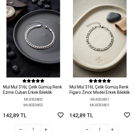
MuI MuI 316L Çelik Gümüş Renk
MuI MuI 316L Çelik Gümüş Renk
Ezme Cuban Erkek Bileklik
Figaro Zincir Model Erkek Bileklik
MUEB3802
MUEB3801
MUIEB3802
MUIEB3801
142,89 TL
142,89 TL