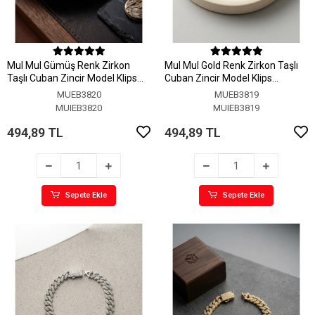
MuI MuI Gümüş Renk Zirkon
MuI MuI Gold Renk Zirkon Taşlı
Taşlı Cuban Zincir Model Klips
Cuban Zincir Model Klips
Kapamalı Erkek Bileklik
Kapamalı Erkek Bileklik
MUEB3820
MUEB3819
MUIEB3820
MUIEB3819
494,89 TL
494,89 TL
Sepete Ekle
Sepete Ekle