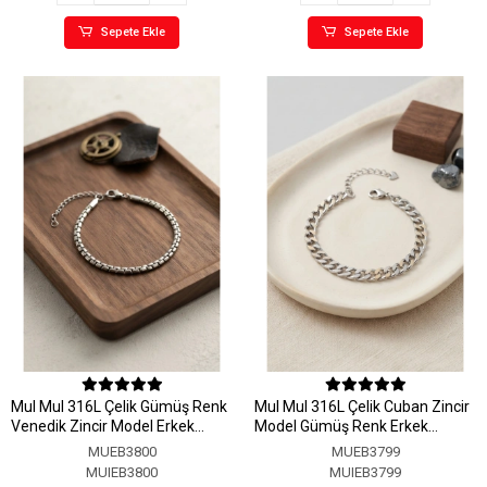
Sepete Ekle
Sepete Ekle
MuI MuI 316L Çelik Gümüş Renk
MuI MuI 316L Çelik Cuban Zincir
Venedik Zincir Model Erkek
Model Gümüş Renk Erkek
Bileklik
Bileklik
MUEB3800
MUEB3799
MUIEB3800
MUIEB3799