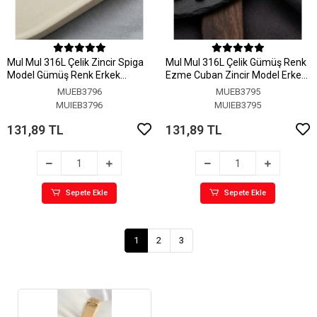
MuI MuI 316L Çelik Zincir Spiga
MuI MuI 316L Çelik Gümüş Renk
Model Gümüş Renk Erkek
Ezme Cuban Zincir Model Erkek
Bileklik
Bileklik
MUEB3796
MUEB3795
MUIEB3796
MUIEB3795
131,89 TL
131,89 TL
Sepete Ekle
Sepete Ekle
1
2
3