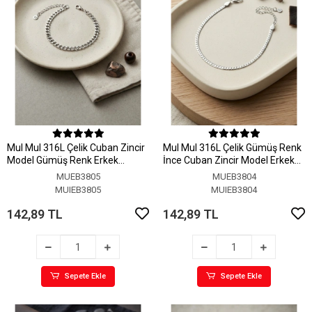
MuI MuI 316L Çelik Cuban Zincir
MuI MuI 316L Çelik Gümüş Renk
Model Gümüş Renk Erkek
İnce Cuban Zincir Model Erkek
Bileklik
Bileklik
MUEB3805
MUEB3804
MUIEB3805
MUIEB3804
142,89 TL
142,89 TL
Sepete Ekle
Sepete Ekle