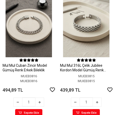
MuI MuI Cuban Zincir Model
MuI MuI 316L Çelik Jubilee
Gümüş Renk Erkek Bileklik
Kordon Model Gümüş Renk
Erkek Bileklik
MUEB3816
MUEB3815
MUIEB3816
MUIEB3815
494,89 TL
439,89 TL
Sepete Ekle
Sepete Ekle