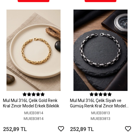
MuI MuI 316L Çelik Gold Renk
MuI MuI 316L Çelik Siyah ve
Kral Zincir Model Erkek Bileklik
Gümüş Renk Kral Zincir Model
Erkek Bileklik
MUEB3814
MUEB3813
MUIEB3814
MUIEB3813
252,89 TL
252,89 TL