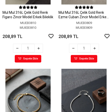
MuI MuI 316L Çelik Gold Renk
MuI MuI 316L Çelik Gold Renk
Figaro Zincir Model Erkek Bileklik
Ezme Cuban Zincir Model Erkek
Bileklik
MUEB3810
MUEB3809
MUIEB3810
MUIEB3809
208,89 TL
208,89 TL
Sepete Ekle
Sepete Ekle