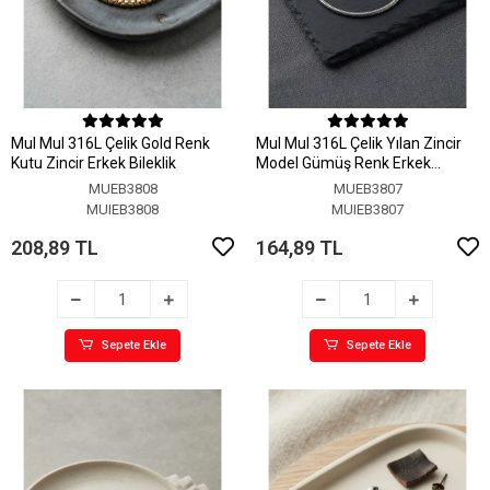
MuI MuI 316L Çelik Gold Renk
MuI MuI 316L Çelik Yılan Zincir
Kutu Zincir Erkek Bileklik
Model Gümüş Renk Erkek
Bileklik
MUEB3808
MUEB3807
MUIEB3808
MUIEB3807
208,89 TL
164,89 TL
Sepete Ekle
Sepete Ekle