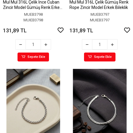
MuI MuI 316L Çelik İnce Cuban
MuI MuI 316L Çelik Gümüş Renk
Zincir Model Gümüş Renk Erkek
Rope Zincir Model Erkek Bileklik
Bileklik
MUEB3798
MUEB3797
MUIEB3798
MUIEB3797
131,89 TL
131,89 TL
Sepete Ekle
Sepete Ekle