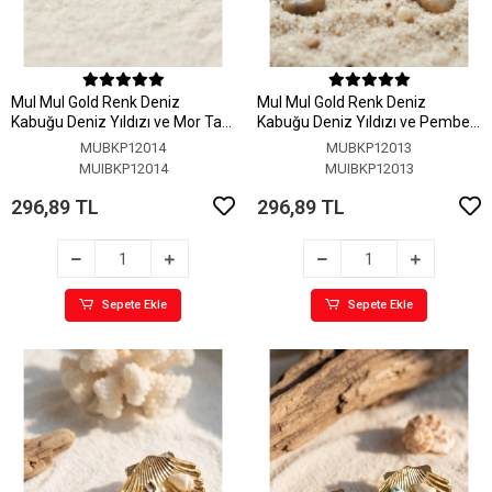
MuI MuI Gold Renk Deniz
MuI MuI Gold Renk Deniz
Kabuğu Deniz Yıldızı ve Mor Taş
Kabuğu Deniz Yıldızı ve Pembe
Detaylı Küpe
Taş Detaylı Küpe
MUBKP12014
MUBKP12013
MUIBKP12014
MUIBKP12013
296,89 TL
296,89 TL
Sepete Ekle
Sepete Ekle