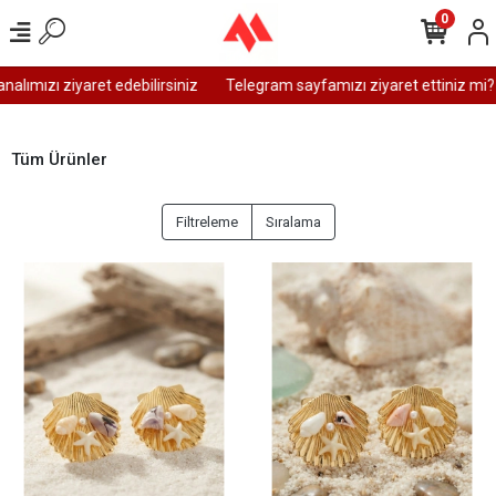
0
zı ziyaret edebilirsiniz
Telegram sayfamızı ziyaret ettiniz mi?
W
Tüm Ürünler
Filtreleme
Sıralama