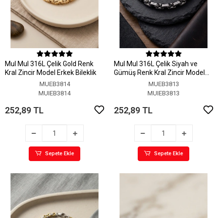
MuI MuI 316L Çelik Gold Renk
MuI MuI 316L Çelik Siyah ve
Kral Zincir Model Erkek Bileklik
Gümüş Renk Kral Zincir Model
Erkek Bileklik
MUEB3814
MUEB3813
MUIEB3814
MUIEB3813
252,89 TL
252,89 TL
Sepete Ekle
Sepete Ekle