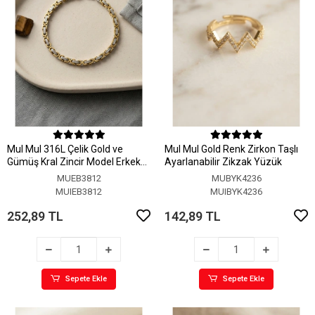
MuI MuI 316L Çelik Gold ve
MuI MuI Gold Renk Zirkon Taşlı
Gümüş Kral Zincir Model Erkek
Ayarlanabilir Zikzak Yüzük
Bileklik
MUEB3812
MUBYK4236
MUIEB3812
MUIBYK4236
252,89 TL
142,89 TL
Sepete Ekle
Sepete Ekle