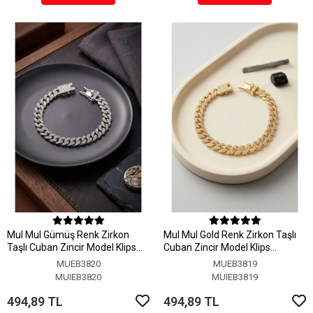
MuI MuI Gümüş Renk Zirkon
MuI MuI Gold Renk Zirkon Taşlı
Taşlı Cuban Zincir Model Klips
Cuban Zincir Model Klips
Kapamalı Erkek Bileklik
Kapamalı Erkek Bileklik
MUEB3820
MUEB3819
MUIEB3820
MUIEB3819
494,89 TL
494,89 TL