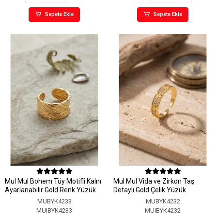
Sepete Ekle
Sepete Ekle
MuI MuI Bohem Tüy Motifli Kalın
MuI MuI Vida ve Zirkon Taş
Ayarlanabilir Gold Renk Yüzük
Detaylı Gold Çelik Yüzük
MUBYK4233
MUBYK4232
MUIBYK4233
MUIBYK4232