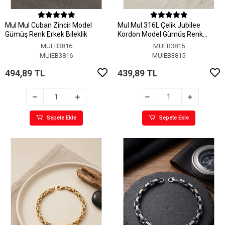
MuI MuI Cuban Zincir Model
MuI MuI 316L Çelik Jubilee
Gümüş Renk Erkek Bileklik
Kordon Model Gümüş Renk
Erkek Bileklik
MUEB3816
MUEB3815
MUIEB3816
MUIEB3815
494,89 TL
439,89 TL
Sepete Ekle
Sepete Ekle