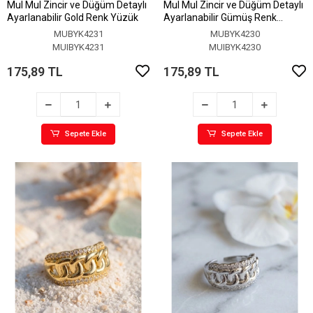
MuI MuI Zincir ve Düğüm Detaylı
MuI MuI Zincir ve Düğüm Detaylı
Ayarlanabilir Gold Renk Yüzük
Ayarlanabilir Gümüş Renk
Yüzük
MUBYK4231
MUBYK4230
MUIBYK4231
MUIBYK4230
175,89 TL
175,89 TL
Sepete Ekle
Sepete Ekle