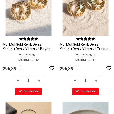
MuI MuI Gold Renk Deniz
MuI MuI Gold Renk Deniz
Kabuğu Deniz Yıldızı ve Beyaz
Kabuğu Deniz Yıldızı ve Turkuaz
Taş Detaylı Küpe
Taş Detaylı Küpe
MUBKP12012
MUBKP12011
MUIBKP12012
MUIBKP12011
296,89 TL
296,89 TL
Sepete Ekle
Sepete Ekle