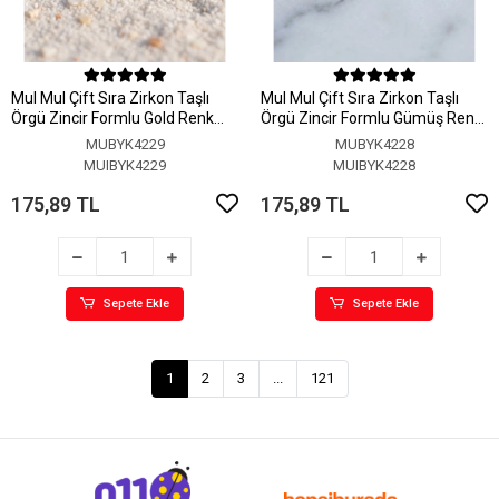
MuI MuI Çift Sıra Zirkon Taşlı
MuI MuI Çift Sıra Zirkon Taşlı
Örgü Zincir Formlu Gold Renk
Örgü Zincir Formlu Gümüş Renk
Yüzük
Yüzük
MUBYK4229
MUBYK4228
MUIBYK4229
MUIBYK4228
175,89 TL
175,89 TL
Sepete Ekle
Sepete Ekle
1
2
3
...
121