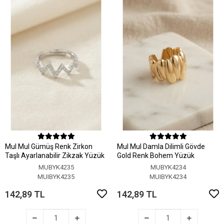
MuI MuI Gümüş Renk Zirkon
MuI MuI Damla Dilimli Gövde
Taşlı Ayarlanabilir Zikzak Yüzük
Gold Renk Bohem Yüzük
MUBYK4235
MUBYK4234
MUIBYK4235
MUIBYK4234
142,89 TL
142,89 TL