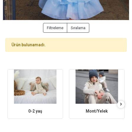
Filtreleme
Sıralama
Ürün bulunamadı.
0-2 yaş
Mont/Yelek