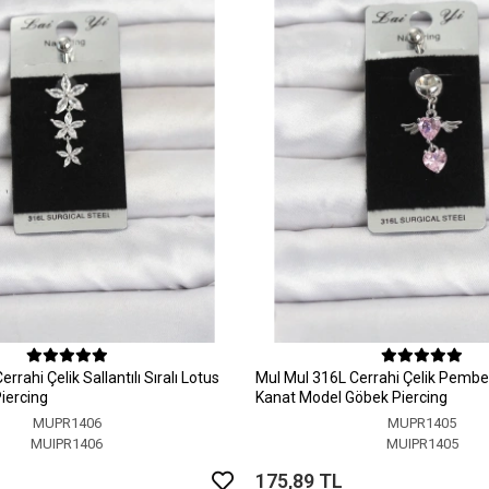
rrahi Çelik Sallantılı Sıralı Lotus
MuI MuI 316L Cerrahi Çelik Pembe 
iercing
Kanat Model Göbek Piercing
MUPR1406
MUPR1405
MUIPR1406
MUIPR1405
175,89 TL