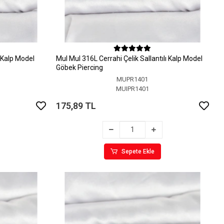
 Kalp Model
MuI MuI 316L Cerrahi Çelik Sallantılı Kalp Model
Göbek Piercing
MUPR1401
MUIPR1401
175,89 TL
Sepete Ekle