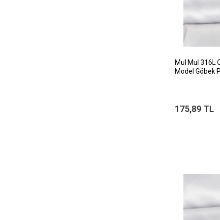
MuI MuI 316L Ce
Model Göbek P
175,89 TL