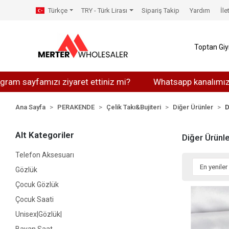
Türkçe
TRY - Türk Lirası
Sipariş Takip
Yardım
İle
Toptan Gi
ziyaret ettiniz mi?
Whatsapp kanalımıza katılabilirsiniz
Ana Sayfa
PERAKENDE
Çelik Takı&Bujiteri
Diğer Ürünler
D
Alt Kategoriler
Diğer Ürünle
Telefon Aksesuarı
Gözlük
Çocuk Gözlük
Çocuk Saati
Unisex|Gözlük|