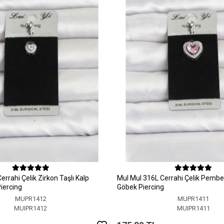
errahi Çelik Zirkon Taşlı Kalp
MuI MuI 316L Cerrahi Çelik Pembe
iercing
Göbek Piercing
MUPR1412
MUPR1411
MUIPR1412
MUIPR1411