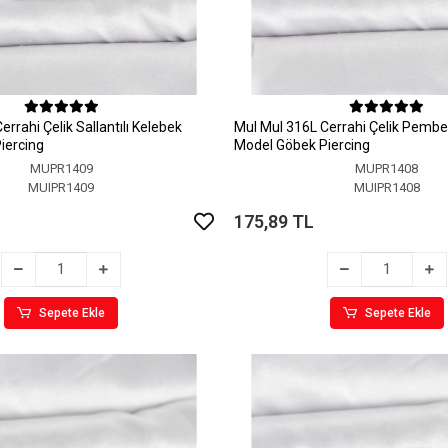
rrahi Çelik Sallantılı Kelebek
MuI MuI 316L Cerrahi Çelik Pembe 
iercing
Model Göbek Piercing
MUPR1409
MUPR1408
MUIPR1409
MUIPR1408
175,89 TL
Sepete Ekle
Sepete Ekle