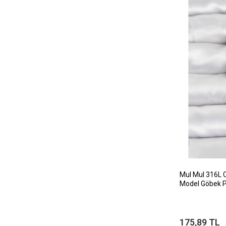
MuI MuI 316L Ce
Model Göbek P
175,89 TL