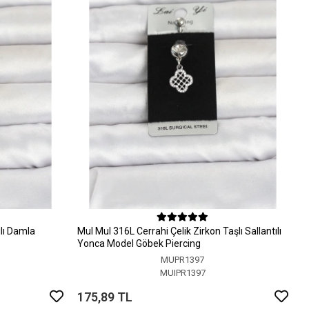
ılı Damla
MuI MuI 316L Cerrahi Çelik Zirkon Taşlı Sallantılı
Yonca Model Göbek Piercing
MUPR1397
MUIPR1397
175,89 TL