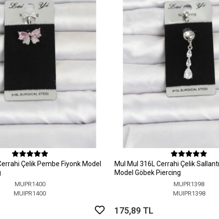
Cerrahi Çelik Pembe Fiyonk Model
MuI MuI 316L Cerrahi Çelik Sallant
g
Model Göbek Piercing
MUPR1400
MUPR1398
MUIPR1400
MUIPR1398
175,89 TL