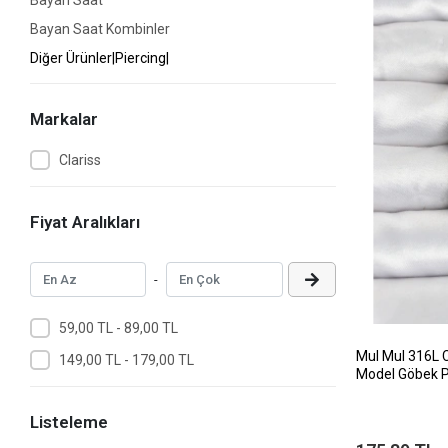
Bayan Saat
Bayan Saat Kombinler
Diğer Ürünler|Piercing|
Markalar
Clariss
Fiyat Aralıkları
-
59,00 TL - 89,00 TL
MuI MuI 316L C
149,00 TL - 179,00 TL
Model Göbek P
Listeleme