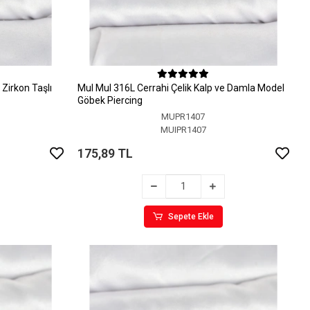
Zirkon Taşlı
MuI MuI 316L Cerrahi Çelik Kalp ve Damla Model
Göbek Piercing
MUPR1407
MUIPR1407
175,89 TL
Sepete Ekle