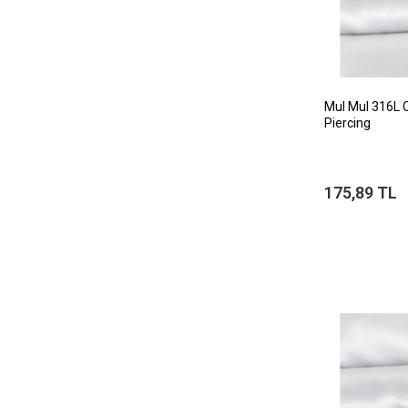
MuI MuI 316L 
Piercing
175,89 TL