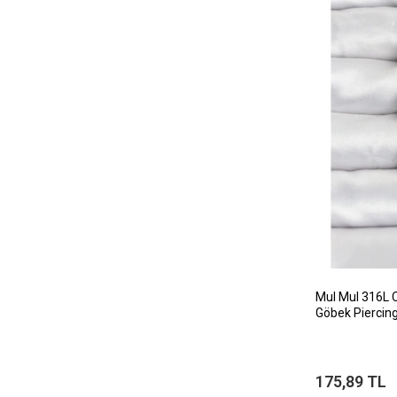
MuI MuI 316L 
Göbek Piercin
175,89 TL