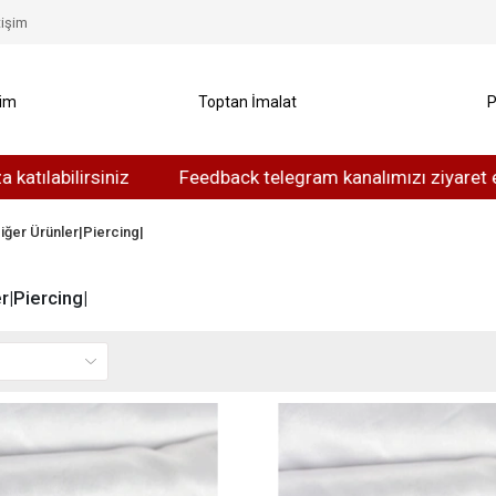
tişim
yim
Toptan İmalat
P
Feedback telegram kanalımızı ziyaret edebilirsiniz
iğer Ürünler|Piercing|
r|Piercing|