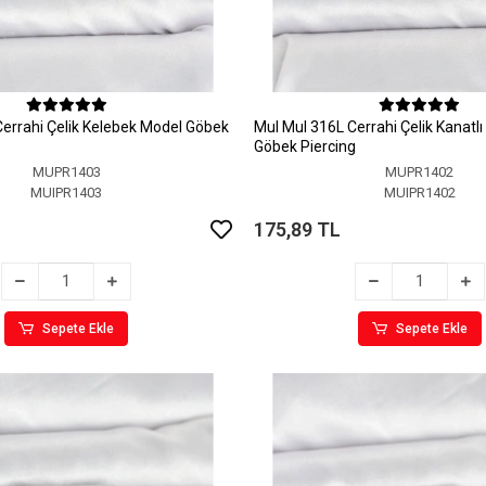
Cerrahi Çelik Kelebek Model Göbek
MuI MuI 316L Cerrahi Çelik Kanatlı
Göbek Piercing
MUPR1403
MUPR1402
MUIPR1403
MUIPR1402
175,89 TL
Sepete Ekle
Sepete Ekle