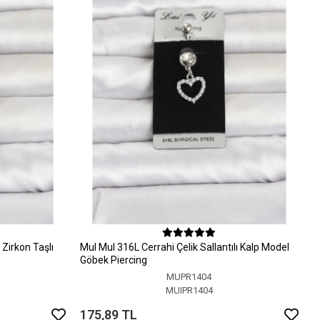
Zirkon Taşlı
MuI MuI 316L Cerrahi Çelik Sallantılı Kalp Model
Göbek Piercing
MUPR1404
MUIPR1404
175,89 TL