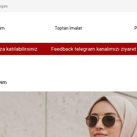
tişim
yim
Toptan İmalat
P
abilirsiniz
Feedback telegram kanalımızı ziyaret edebili
yim