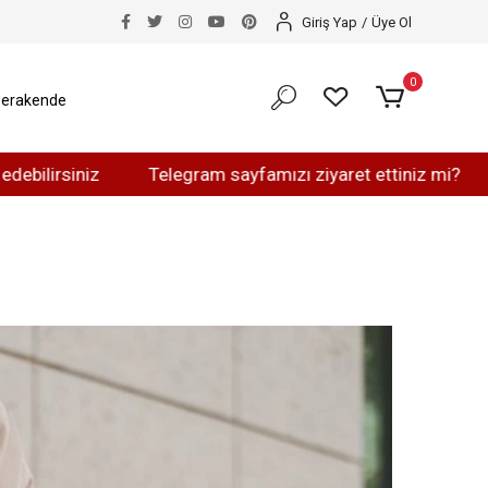
Giriş Yap
/
Üye Ol
0
erakende
rsiniz
Telegram sayfamızı ziyaret ettiniz mi?
Wha