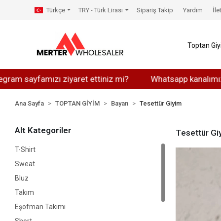
Türkçe
TRY - Türk Lirası
Sipariş Takip
Yardım
İle
Toptan Gi
sayfamızı ziyaret ettiniz mi?
Whatsapp kanalımıza katıl
Ana Sayfa
TOPTAN GİYİM
Bayan
Tesettür Giyim
Alt Kategoriler
Tesettür Gi
T-Shirt
Sweat
Bluz
Takım
Eşofman Takımı