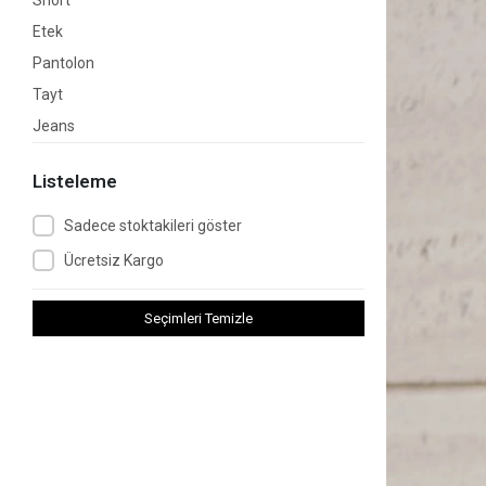
Short
Etek
Pantolon
Tayt
Jeans
Mont
Listeleme
Ceket
Triko
Sadece stoktakileri göster
Gömlek
Ücretsiz Kargo
Abiye
Mayo/Bikini
Seçimleri Temizle
Pijama
Büyük Beden
Spor Giyim
Tesettür Giyim
Afrika Modası