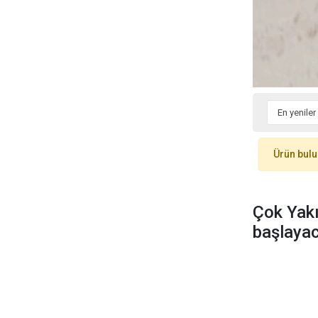
Elbise
Ürün bul
Çok Yakı
başlayac