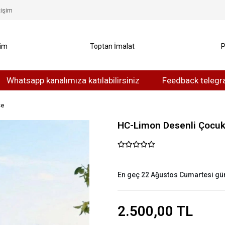
tişim
yim
Toptan İmalat
P
tsapp kanalımıza katılabilirsiniz
Feedback telegram kana
se
HC-Limon Desenli Çocuk
En geç 22 Ağustos Cumartesi gü
2.500,00 TL