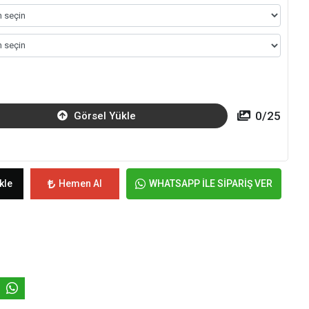
0
/
25
Görsel Yükle
kle
Hemen Al
WHATSAPP İLE SİPARİŞ VER