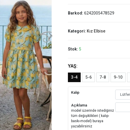
Barkod:
6242005478529
Kategori:
Kız Elbise
Stok:
5
YAŞ:
3-4
5-6
7-8
9-10
Kalıp
Açıklama
model üzerinde istediğiniz
tüm değişiklikleri ( kalıp-
baskı-model) buraya
yazabilirsiniz