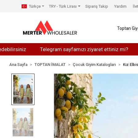
Türkçe
TRY - Türk Lirası
Sipariş Takip
Yardım
İle
Toptan Gi
rsiniz
Telegram sayfamızı ziyaret ettiniz mi?
Wha
Ana Sayfa
TOPTAN İMALAT
Çocuk Giyim Katalogları
Kız Elbi