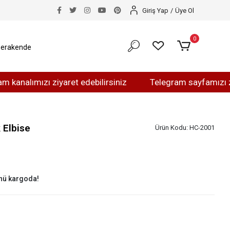
Giriş Yap
/
Üye Ol
0
erakende
lımızı ziyaret edebilirsiniz
Telegram sayfamızı ziyaret
 Elbise
Ürün Kodu:
HC-2001
nü kargoda!