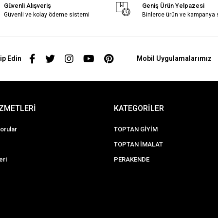
Güvenli Alışveriş
Geniş Ürün Yelpazesi
Güvenli ve kolay ödeme sistemi
Binlerce ürün ve kampanya
ip Edin
Mobil Uygulamalarımız
İZMETLERİ
KATEGORİLER
orular
TOPTAN GİYİM
TOPTAN İMALAT
eri
PERAKENDE