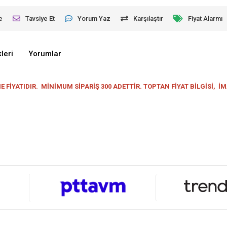
e
Tavsiye Et
Yorum Yaz
Karşılaştır
Fiyat Alarmı
leri
Yorumlar
İYATIDIR. MİNİMUM SİPARİŞ 300 ADETTİR. TOPTAN FİYAT BİLGİSİ, İ