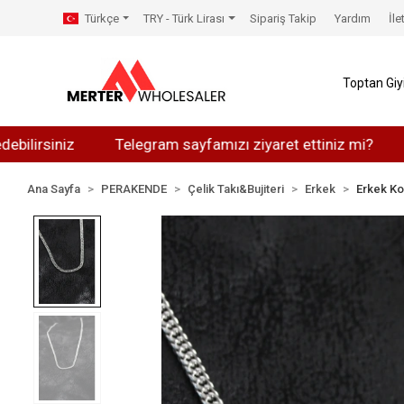
Türkçe
TRY - Türk Lirası
Sipariş Takip
Yardım
İle
Toptan Gi
siniz
Telegram sayfamızı ziyaret ettiniz mi?
What
Ana Sayfa
PERAKENDE
Çelik Takı&Bujiteri
Erkek
Erkek Ko