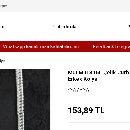
tişim
yim
Toptan İmalat
P
sapp kanalımıza katılabilirsiniz
Feedback telegram kanal
lye
MuI MuI 316L Çelik Cur
Erkek Kolye
153,89 TL