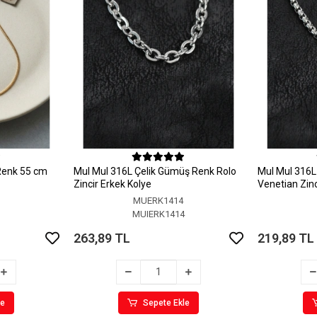
 Renk 55 cm
MuI MuI 316L Çelik Gümüş Renk Rolo
MuI MuI 316L
Zincir Erkek Kolye
Venetian Zinc
MUERK1414
6
MUIERK1414
263,89 TL
219,89 TL
le
Sepete Ekle