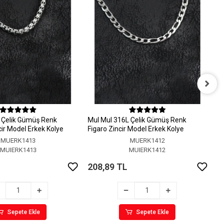
M
M
 Çelik Gümüş Renk
MuI MuI 316L Çelik Gümüş Renk
2
ir Model Erkek Kolye
Figaro Zincir Model Erkek Kolye
MUERK1413
MUERK1412
MUIERK1413
MUIERK1412
208,89 TL
Sepete Ekle
Sepete Ekle