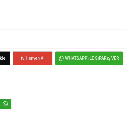
kle
Hemen Al
WHATSAPP İLE SİPARİŞ VER