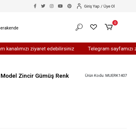
Giriş Yap
/
Üye Ol
0
erakende
ımızı ziyaret edebilirsiniz
Telegram sayfamızı ziyaret 
b Model Zincir Gümüş Renk
Ürün Kodu:
MUERK1407