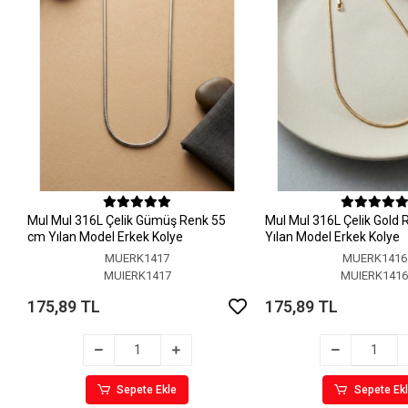
MuI MuI 316L Çelik Gümüş Renk 55
MuI MuI 316L Çelik Gold
cm Yılan Model Erkek Kolye
Yılan Model Erkek Kolye
MUERK1417
MUERK1416
MUIERK1417
MUIERK141
175,89 TL
175,89 TL
Sepete Ekle
Sepete Ek