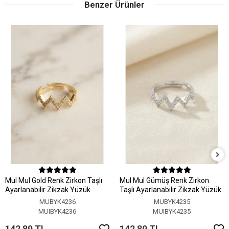
Benzer Ürünler
MuI MuI Gold Renk Zirkon Taşlı
MuI MuI Gümüş Renk Zirkon
Ayarlanabilir Zikzak Yüzük
Taşlı Ayarlanabilir Zikzak Yüzük
MUBYK4236
MUBYK4235
MUIBYK4236
MUIBYK4235
142,89 TL
142,89 TL