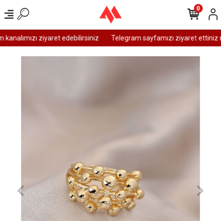
0
analımızı ziyaret edebilirsiniz
Telegram sayfamızı ziyaret ettiniz m