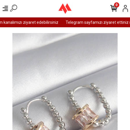
0
analımızı ziyaret edebilirsiniz
Telegram sayfamızı ziyaret ettiniz m