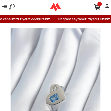
0
analımızı ziyaret edebilirsiniz
Telegram sayfamızı ziyaret ettiniz m