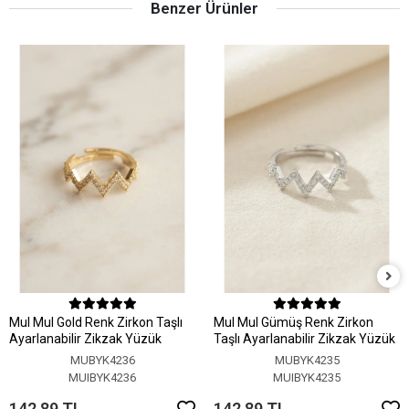
Benzer Ürünler
MuI MuI Gold Renk Zirkon Taşlı
MuI MuI Gümüş Renk Zirkon
Ayarlanabilir Zikzak Yüzük
Taşlı Ayarlanabilir Zikzak Yüzük
MUBYK4236
MUBYK4235
MUIBYK4236
MUIBYK4235
142,89 TL
142,89 TL