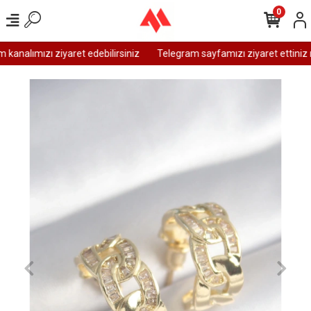
0
analımızı ziyaret edebilirsiniz
Telegram sayfamızı ziyaret ettiniz 