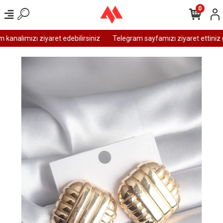
0
analımızı ziyaret edebilirsiniz
Telegram sayfamızı ziyaret ettiniz m