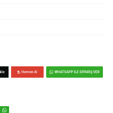
kle
Hemen Al
WHATSAPP İLE SİPARİŞ VER