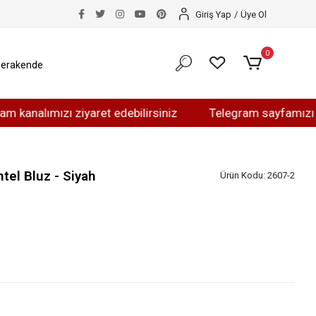
Giriş Yap
/
Üye Ol
0
erakende
ımızı ziyaret edebilirsiniz
Telegram sayfamızı ziyaret 
tel Bluz - Siyah
Ürün Kodu:
2607-2