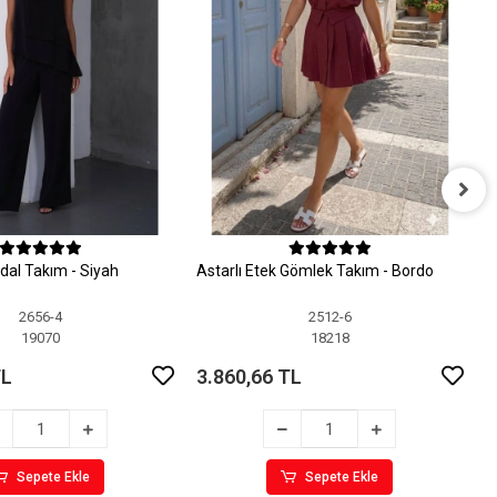
A
dal Takım - Siyah
Astarlı Etek Gömlek Takım - Bordo
3
2656-4
2512-6
19070
18218
TL
3.860,66 TL
Sepete Ekle
Sepete Ekle