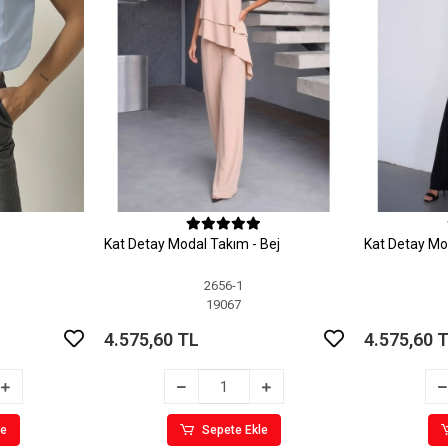
Kat Detay Modal Takım - Bej
Kat Detay Mo
2656-1
19067
4.575,60 TL
4.575,60 
le
Sepete Ekle