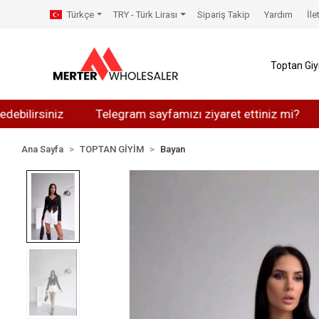
Türkçe
TRY - Türk Lirası
Sipariş Takip
Yardım
İle
Toptan Gi
rsiniz
Telegram sayfamızı ziyaret ettiniz mi?
What
Ana Sayfa
TOPTAN GİYİM
Bayan