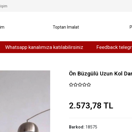
tişim
yim
Toptan İmalat
P
sapp kanalımıza katılabilirsiniz
Feedback telegram kanal
Ön Büzgülü Uzun Kol Dan
2.573,78 TL
Barkod:
18575