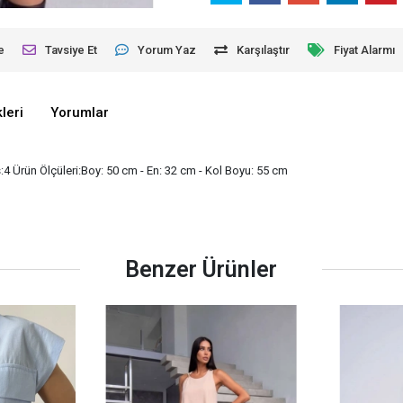
e
Tavsiye Et
Yorum Yaz
Karşılaştır
Fiyat Alarmı
leri
Yorumlar
4 Ürün Ölçüleri:Boy: 50 cm - En: 32 cm - Kol Boyu: 55 cm
Benzer Ürünler