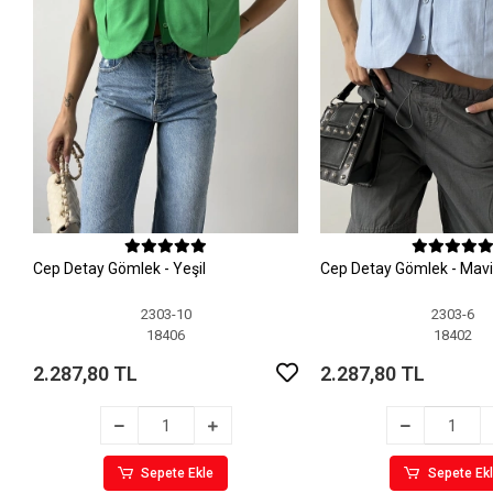
Cep Detay Gömlek - Yeşil
Cep Detay Gömlek - Mavi
2303-10
2303-6
18406
18402
2.287,80 TL
2.287,80 TL
Sepete Ekle
Sepete Ek