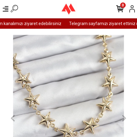
0
analımızı ziyaret edebilirsiniz
Telegram sayfamızı ziyaret ettiniz m