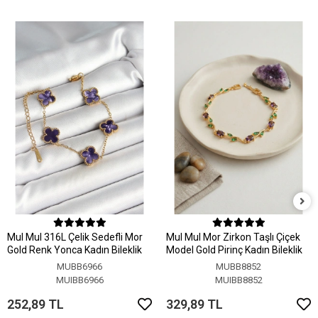
MuI MuI 316L Çelik Sedefli Mor
MuI MuI Mor Zirkon Taşlı Çiçek
Gold Renk Yonca Kadın Bileklik
Model Gold Pirinç Kadın Bileklik
MUBB6966
MUBB8852
MUIBB6966
MUIBB8852
252,89 TL
329,89 TL