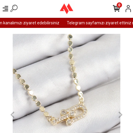
0
analımızı ziyaret edebilirsiniz
Telegram sayfamızı ziyaret ettiniz m