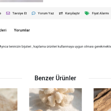
e
Tavsiye Et
Yorum Yaz
Karşılaştır
Fiyat Alarmı
leri
Yorumlar
 Ayrıca teninizin bijuteri , kaplama ürünleri kullanmaya uygun olması gerekmekted
Benzer Ürünler