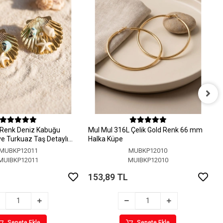
M
H
 Renk Deniz Kabuğu
MuI MuI 316L Çelik Gold Renk 66 mm
1
 ve Turkuaz Taş Detaylı
Halka Küpe
MUBKP12011
MUBKP12010
MUIBKP12011
MUIBKP12010
153,89 TL
Sepete Ekle
Sepete Ekle