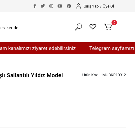
Giriş Yap
/
Üye Ol
0
erakende
ımızı ziyaret edebilirsiniz
Telegram sayfamızı ziyaret 
lı Sallantılı Yıldız Model
Ürün Kodu:
MUBKP10912