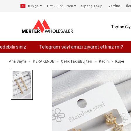
Türkçe
TRY - Türk Lirası
Sipariş Takip
Yardım
İle
Toptan Gi
siniz
Telegram sayfamızı ziyaret ettiniz mi?
Whats
Ana Sayfa
PERAKENDE
Çelik Takı&Bujiteri
Kadın
Küpe