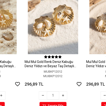
z Kabuğu
MuI MuI Gold Renk Deniz Kabuğu
MuI MuI Gold
aş Detaylı
Deniz Yıldızı ve Beyaz Taş Detaylı
Deniz Yıldızı
Küpe
Küpe
3
MUBKP12012
3
MUIBKP12012
296,89 TL
296,89 TL
le
Sepete Ekle