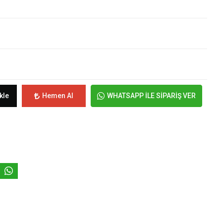
kle
Hemen Al
WHATSAPP İLE SİPARİŞ VER