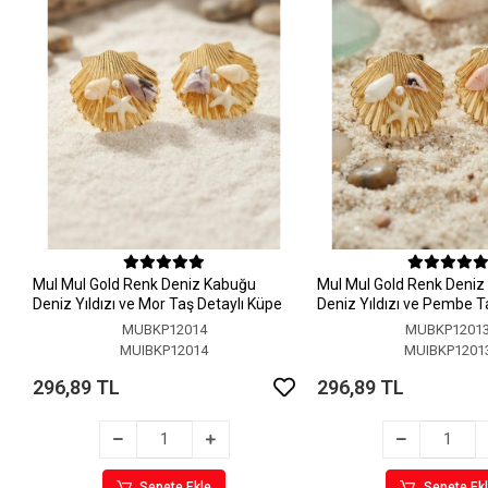
MuI MuI Gold Renk Deniz Kabuğu
MuI MuI Gold Renk Deni
Deniz Yıldızı ve Mor Taş Detaylı Küpe
Deniz Yıldızı ve Pembe T
Küpe
MUBKP12014
MUBKP1201
MUIBKP12014
MUIBKP1201
296,89 TL
296,89 TL
Sepete Ekle
Sepete Ek