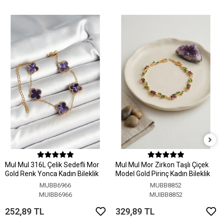
MuI MuI 316L Çelik Sedefli Mor
MuI MuI Mor Zirkon Taşlı Çiçek
Gold Renk Yonca Kadın Bileklik
Model Gold Pirinç Kadın Bileklik
MUBB6966
MUBB8852
MUIBB6966
MUIBB8852
252,89 TL
329,89 TL