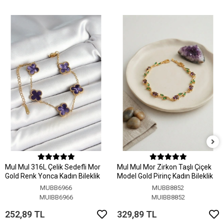
MuI MuI 316L Çelik Sedefli Mor
MuI MuI Mor Zirkon Taşlı Çiçek
Gold Renk Yonca Kadın Bileklik
Model Gold Pirinç Kadın Bileklik
MUBB6966
MUBB8852
MUIBB6966
MUIBB8852
252,89 TL
329,89 TL