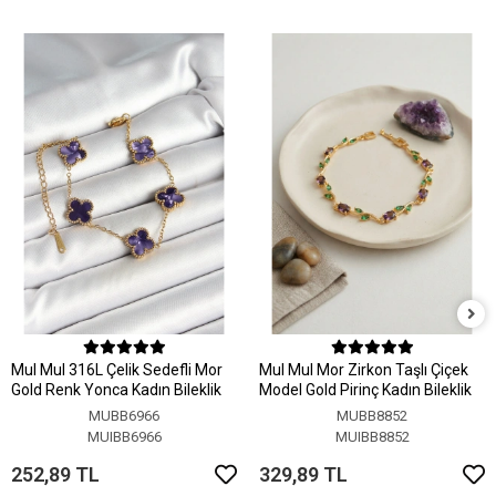
MuI MuI 316L Çelik Sedefli Mor
MuI MuI Mor Zirkon Taşlı Çiçek
Gold Renk Yonca Kadın Bileklik
Model Gold Pirinç Kadın Bileklik
MUBB6966
MUBB8852
MUIBB6966
MUIBB8852
252,89 TL
329,89 TL