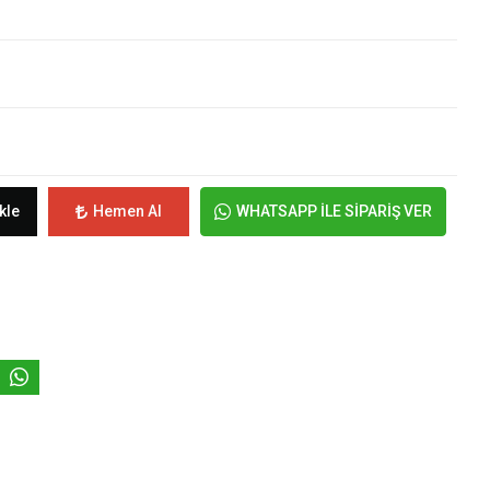
kle
Hemen Al
WHATSAPP İLE SİPARİŞ VER