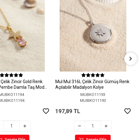
M
A
Çelik Zincir Gold Renk
MuI MuI 316L Çelik Zincir Gümüş Renk
1
 Pembe Damla Taş Model
Açılabilir Madalyon Kolye
MUBKO11194
MUBKO11193
MUIBKO11194
MUIBKO11193
197,89 TL
Sepete Ekle
Sepete Ekle