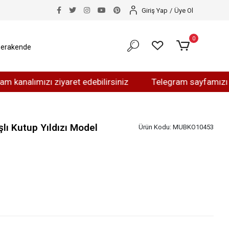
Giriş Yap
/
Üye Ol
0
erakende
ımızı ziyaret edebilirsiniz
Telegram sayfamızı ziyaret 
şlı Kutup Yıldızı Model
Ürün Kodu:
MUBKO10453