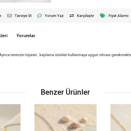
e
Tavsiye Et
Yorum Yaz
Karşılaştır
Fiyat Alarmı
leri
Yorumlar
 Ayrıca teninizin bijuteri , kaplama ürünleri kullanmaya uygun olması gerekmekted
Benzer Ürünler