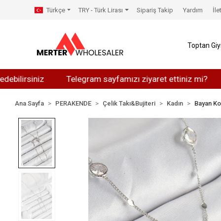
Türkçe
TRY - Türk Lirası
Sipariş Takip
Yardım
İle
Toptan Gi
siniz
Telegram sayfamızı ziyaret ettiniz mi?
Whats
Ana Sayfa
PERAKENDE
Çelik Takı&Bujiteri
Kadın
Bayan Ko