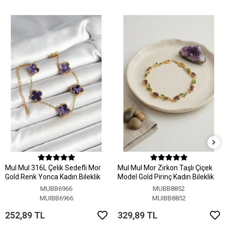
MuI MuI 316L Çelik Sedefli Mor
MuI MuI Mor Zirkon Taşlı Çiçek
Gold Renk Yonca Kadın Bileklik
Model Gold Pirinç Kadın Bileklik
MUBB6966
MUBB8852
MUIBB6966
MUIBB8852
252,89 TL
329,89 TL