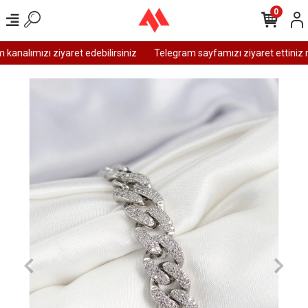
0
analımızı ziyaret edebilirsiniz
Telegram sayfamızı ziyaret ettiniz m