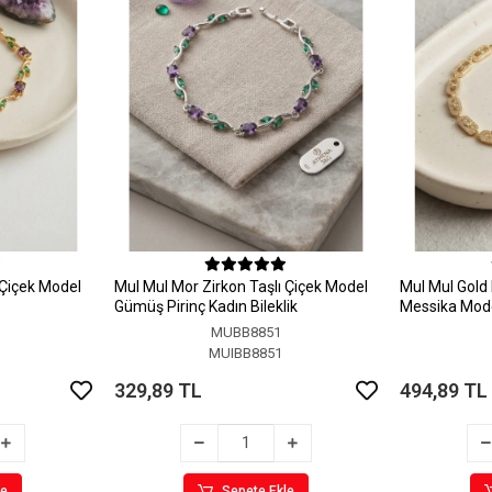
 Çiçek Model
MuI MuI Mor Zirkon Taşlı Çiçek Model
MuI MuI Gold 
Gümüş Pirinç Kadın Bileklik
Messika Model
MUBB8851
MUIBB8851
329,89 TL
494,89 TL
le
Sepete Ekle