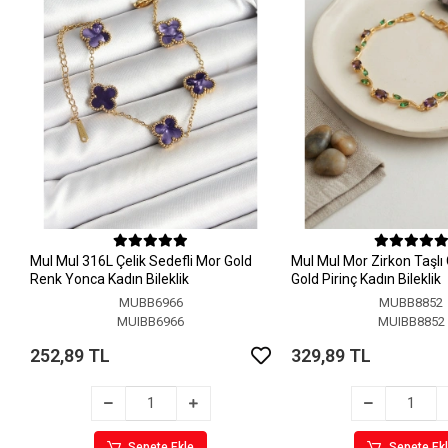
MuI MuI 316L Çelik Sedefli Mor Gold
MuI MuI Mor Zirkon Taşlı
Renk Yonca Kadın Bileklik
Gold Pirinç Kadın Bileklik
MUBB6966
MUBB8852
MUIBB6966
MUIBB8852
252,89 TL
329,89 TL
Sepete Ekle
Sepete Ek