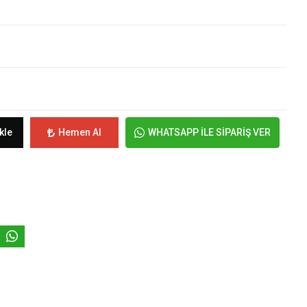
kle
Hemen Al
WHATSAPP İLE SİPARİŞ VER