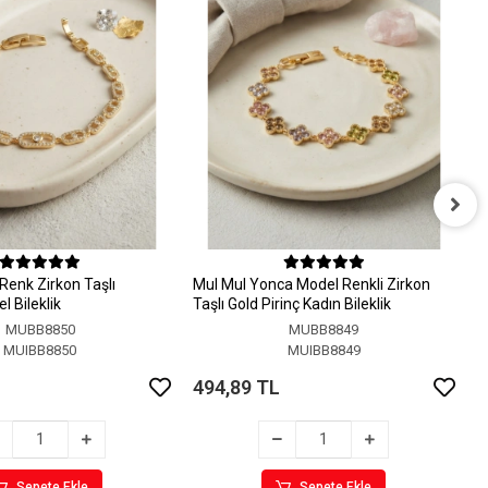
M
M
Renk Zirkon Taşlı
MuI MuI Yonca Model Renkli Zirkon
4
 Bileklik
Taşlı Gold Pirinç Kadın Bileklik
MUBB8850
MUBB8849
MUIBB8850
MUIBB8849
494,89 TL
Sepete Ekle
Sepete Ekle