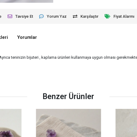
e
Tavsiye Et
Yorum Yaz
Karşılaştır
Fiyat Alarmı
leri
Yorumlar
 Ayrıca teninizin bijuteri , kaplama ürünleri kullanmaya uygun olması gerekmekted
Benzer Ürünler