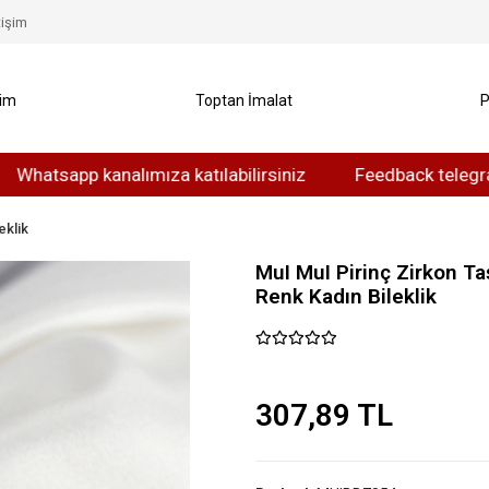
tişim
yim
Toptan İmalat
P
app kanalımıza katılabilirsiniz
Feedback telegram kanal
eklik
MuI MuI Pirinç Zirkon T
Renk Kadın Bileklik
307,89 TL