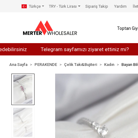
Türkçe
TRY - Türk Lirası
Sipariş Takip
Yardım
İle
Toptan Gi
siniz
Telegram sayfamızı ziyaret ettiniz mi?
Whats
Ana Sayfa
PERAKENDE
Çelik Takı&Bujiteri
Kadın
Bayan Bil