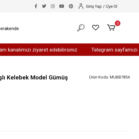
Giriş Yap
/
Üye Ol
0
erakende
ımızı ziyaret edebilirsiniz
Telegram sayfamızı ziyaret 
aşlı Kelebek Model Gümüş
Ürün Kodu:
MUBB7854