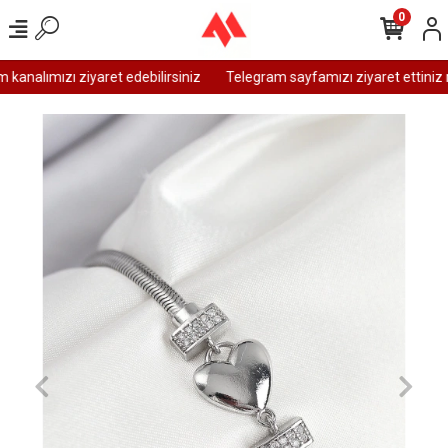
0
analımızı ziyaret edebilirsiniz
Telegram sayfamızı ziyaret ettiniz m