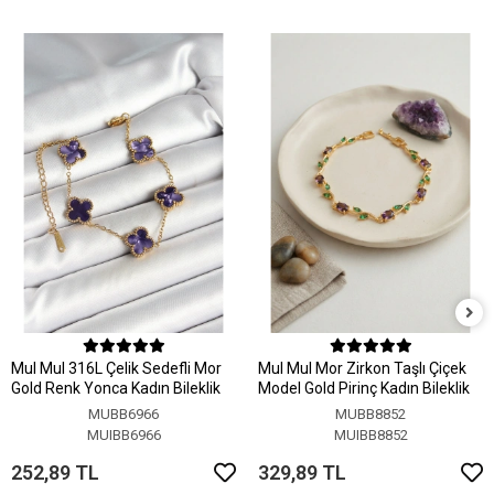
MuI MuI 316L Çelik Sedefli Mor
MuI MuI Mor Zirkon Taşlı Çiçek
Gold Renk Yonca Kadın Bileklik
Model Gold Pirinç Kadın Bileklik
MUBB6966
MUBB8852
MUIBB6966
MUIBB8852
252,89 TL
329,89 TL