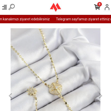
0
analımızı ziyaret edebilirsiniz
Telegram sayfamızı ziyaret ettiniz m