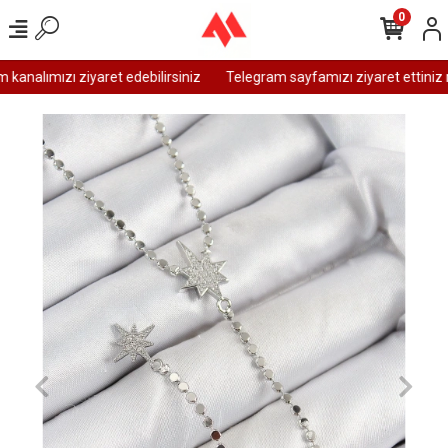
0
analımızı ziyaret edebilirsiniz
Telegram sayfamızı ziyaret ettiniz m