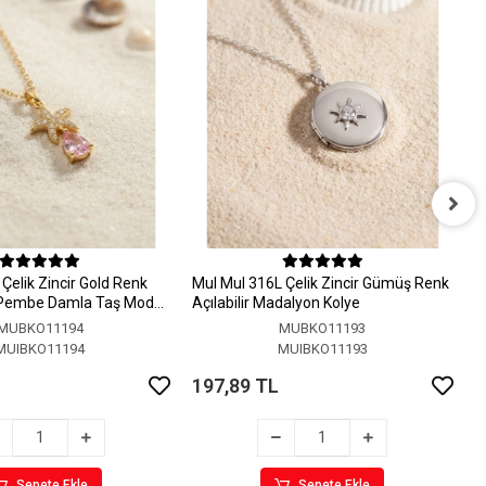
M
A
Çelik Zincir Gold Renk
MuI MuI 316L Çelik Zincir Gümüş Renk
1
 Pembe Damla Taş Model
Açılabilir Madalyon Kolye
MUBKO11194
MUBKO11193
MUIBKO11194
MUIBKO11193
197,89 TL
Sepete Ekle
Sepete Ekle