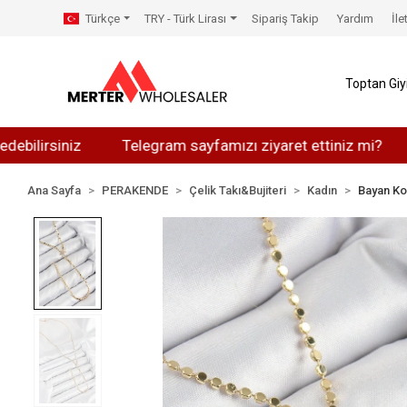
Türkçe
TRY - Türk Lirası
Sipariş Takip
Yardım
İle
Toptan Gi
siniz
Telegram sayfamızı ziyaret ettiniz mi?
Whats
Ana Sayfa
PERAKENDE
Çelik Takı&Bujiteri
Kadın
Bayan Ko