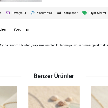
e
Tavsiye Et
Yorum Yaz
Karşılaştır
Fiyat Alarmı
leri
Yorumlar
 Ayrıca teninizin bijuteri , kaplama ürünleri kullanmaya uygun olması gerekmekted
Benzer Ürünler