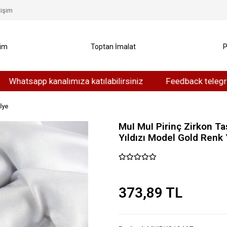
tişim
yim
Toptan İmalat
P
app kanalımıza katılabilirsiniz
Feedback telegram kanal
lye
MuI MuI Pirinç Zirkon Ta
Yıldızı Model Gold Renk 
373,89 TL