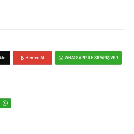
kle
Hemen Al
WHATSAPP İLE SİPARİŞ VER