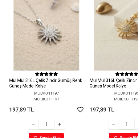
MuI MuI 316L Çelik Zincir Gümüş Renk
MuI MuI 316L Çelik Zinci
Güneş Model Kolye
Güneş Model Kolye
MUBKO11197
MUBKO1119
MUIBKO11197
MUIBKO1119
197,89 TL
197,89 TL
Sepete Ekle
Sepete Ek