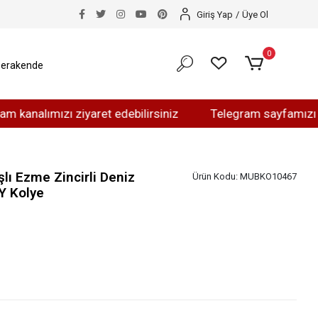
Giriş Yap
/
Üye Ol
0
erakende
ımızı ziyaret edebilirsiniz
Telegram sayfamızı ziyaret 
şlı Ezme Zincirli Deniz
Ürün Kodu:
MUBKO10467
Y Kolye