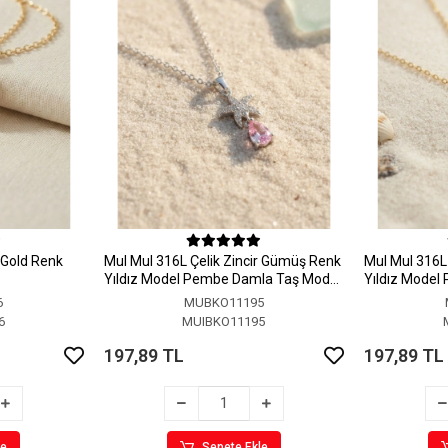
r Gold Renk
MuI MuI 316L Çelik Zincir Gümüş Renk
MuI MuI 316L 
Yıldız Model Pembe Damla Taş Model
Yıldız Model
Kolye
Kolye
6
MUBKO11195
6
MUIBKO11195
197,89 TL
197,89 TL
le
Sepete Ekle