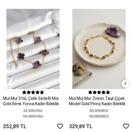
MuI MuI 316L Çelik Sedefli Mor
MuI MuI Mor Zirkon Taşlı Çiçek
Gold Renk Yonca Kadın Bileklik
Model Gold Pirinç Kadın Bileklik
MUBB6966
MUBB8852
MUIBB6966
MUIBB8852
252,89 TL
329,89 TL