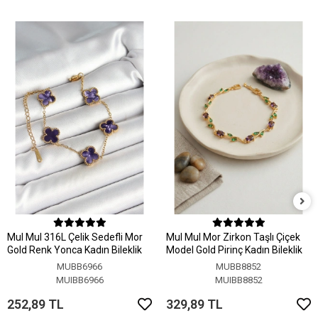
MuI MuI 316L Çelik Sedefli Mor
MuI MuI Mor Zirkon Taşlı Çiçek
Gold Renk Yonca Kadın Bileklik
Model Gold Pirinç Kadın Bileklik
MUBB6966
MUBB8852
MUIBB6966
MUIBB8852
252,89 TL
329,89 TL