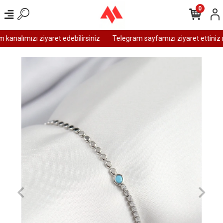
0
analımızı ziyaret edebilirsiniz
Telegram sayfamızı ziyaret ettiniz 