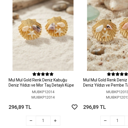
MuI MuI Gold Renk Deniz Kabuğu
MuI MuI Gold Renk Deni
Deniz Yıldızı ve Mor Taş Detaylı Küpe
Deniz Yıldızı ve Pembe T
Küpe
MUBKP12014
MUBKP1201
MUIBKP12014
MUIBKP1201
296,89 TL
296,89 TL