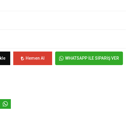
kle
Hemen Al
WHATSAPP İLE SİPARİŞ VER