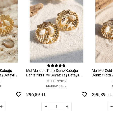
z Kabuğu
MuI MuI Gold Renk Deniz Kabuğu
MuI MuI Gold
aş Detaylı
Deniz Yıldızı ve Beyaz Taş Detaylı
Deniz Yıldızı
Küpe
Küpe
3
MUBKP12012
3
MUIBKP12012
296,89 TL
296,89 TL