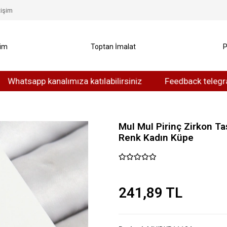
tişim
yim
Toptan İmalat
P
app kanalımıza katılabilirsiniz
Feedback telegram kanal
MuI MuI Pirinç Zirkon T
Renk Kadın Küpe
241,89 TL