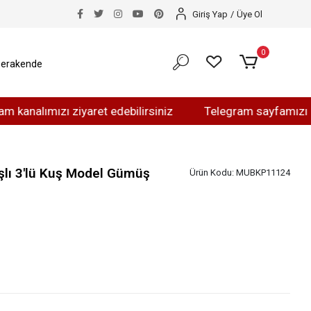
Giriş Yap
/
Üye Ol
0
erakende
ımızı ziyaret edebilirsiniz
Telegram sayfamızı ziyaret 
aşlı 3'lü Kuş Model Gümüş
Ürün Kodu:
MUBKP11124