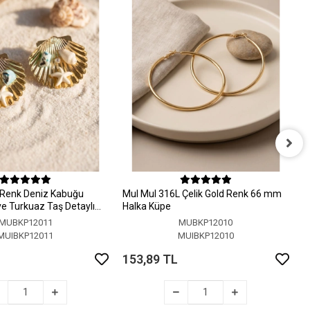
M
H
 Renk Deniz Kabuğu
MuI MuI 316L Çelik Gold Renk 66 mm
1
 ve Turkuaz Taş Detaylı
Halka Küpe
MUBKP12011
MUBKP12010
MUIBKP12011
MUIBKP12010
153,89 TL