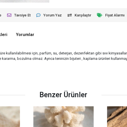
e
Tavsiye Et
Yorum Yaz
Karşılaştır
Fiyat Alarmı
leri
Yorumlar
üre kullanılabilmesi için, parfüm, su, deterjan, dezenfektan gibi sıvı kimyasalla
ararma, bozulma olmaz. Ayrıca teninizin bijuteri , kaplama ürünleri kullanmay
Benzer Ürünler