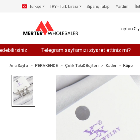
Türkçe
TRY - Türk Lirası
Sipariş Takip
Yardım
İle
Toptan Gi
siniz
Telegram sayfamızı ziyaret ettiniz mi?
Whats
Ana Sayfa
PERAKENDE
Çelik Takı&Bujiteri
Kadın
Küpe