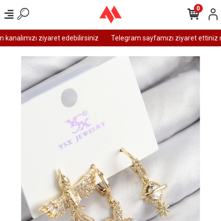
0
analımızı ziyaret edebilirsiniz
Telegram sayfamızı ziyaret ettiniz m