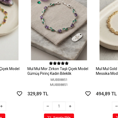
 Çiçek Model
MuI MuI Mor Zirkon Taşlı Çiçek Model
MuI MuI Gold 
Gümüş Pirinç Kadın Bileklik
Messika Model
MUBB8851
MUIBB8851
329,89 TL
494,89 TL
le
Sepete Ekle