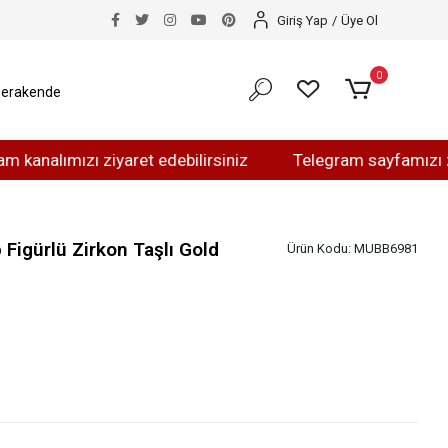
Giriş Yap
/
Üye Ol
0
erakende
ımızı ziyaret edebilirsiniz
Telegram sayfamızı ziyaret 
p Figürlü Zirkon Taşlı Gold
Ürün Kodu:
MUBB6981