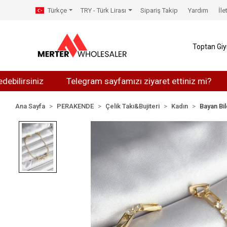
Türkçe
TRY - Türk Lirası
Sipariş Takip
Yardım
İle
Toptan Gi
siniz
Telegram sayfamızı ziyaret ettiniz mi?
Whats
Ana Sayfa
PERAKENDE
Çelik Takı&Bujiteri
Kadın
Bayan Bil