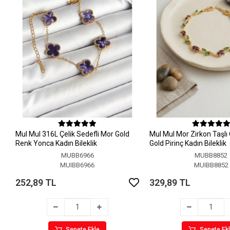
MuI MuI 316L Çelik Sedefli Mor Gold
MuI MuI Mor Zirkon Taşlı
Renk Yonca Kadın Bileklik
Gold Pirinç Kadın Bileklik
MUBB6966
MUBB8852
MUIBB6966
MUIBB8852
252,89 TL
329,89 TL
Sepete Ekle
Sepete Ek