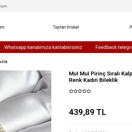
tişim
yim
Toptan İmalat
P
app kanalımıza katılabilirsiniz
Feedback telegram kanal
eklik
MuI MuI Pirinç Sıralı Kal
Renk Kadın Bileklik
439,89 TL