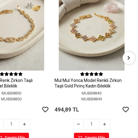
M
M
Renk Zirkon Taşlı
MuI MuI Yonca Model Renkli Zirkon
4
 Bileklik
Taşlı Gold Pirinç Kadın Bileklik
MUBB8850
MUBB8849
MUIBB8850
MUIBB8849
494,89 TL
Sepete Ekle
Sepete Ekle