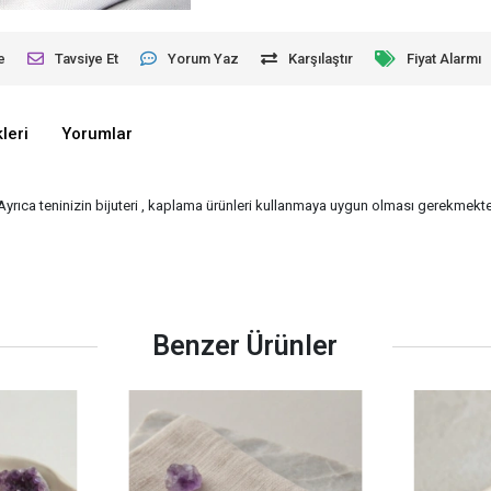
e
Tavsiye Et
Yorum Yaz
Karşılaştır
Fiyat Alarmı
leri
Yorumlar
 Ayrıca teninizin bijuteri , kaplama ürünleri kullanmaya uygun olması gerekmekted
Benzer Ürünler