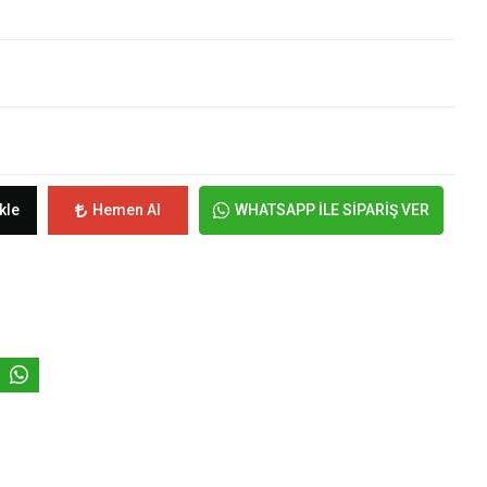
kle
Hemen Al
WHATSAPP İLE SİPARİŞ VER