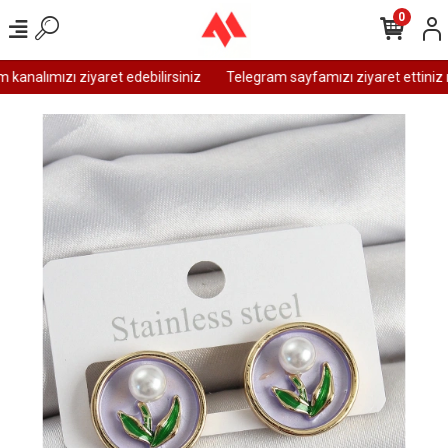
0
analımızı ziyaret edebilirsiniz
Telegram sayfamızı ziyaret ettiniz m