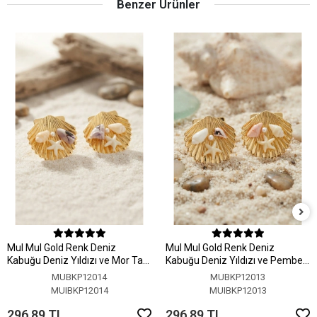
Benzer Ürünler
MuI MuI Gold Renk Deniz
MuI MuI Gold Renk Deniz
Kabuğu Deniz Yıldızı ve Mor Taş
Kabuğu Deniz Yıldızı ve Pembe
Detaylı Küpe
Taş Detaylı Küpe
MUBKP12014
MUBKP12013
MUIBKP12014
MUIBKP12013
296,89 TL
296,89 TL