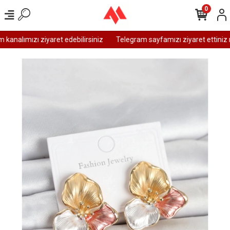
0
analımızı ziyaret edebilirsiniz
Telegram sayfamızı ziyaret ettiniz m