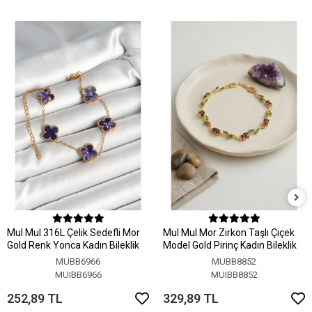
MuI MuI 316L Çelik Sedefli Mor
MuI MuI Mor Zirkon Taşlı Çiçek
Gold Renk Yonca Kadın Bileklik
Model Gold Pirinç Kadın Bileklik
MUBB6966
MUBB8852
MUIBB6966
MUIBB8852
252,89 TL
329,89 TL