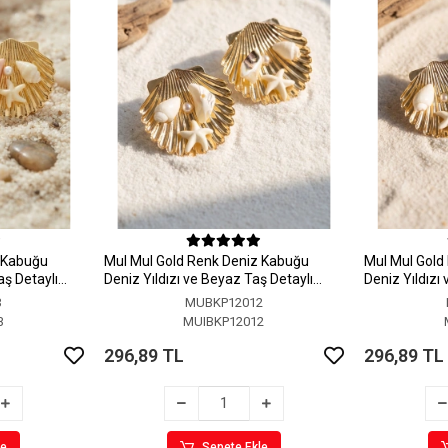
z Kabuğu
MuI MuI Gold Renk Deniz Kabuğu
MuI MuI Gold
aş Detaylı
Deniz Yıldızı ve Beyaz Taş Detaylı
Deniz Yıldızı
Küpe
Küpe
3
MUBKP12012
3
MUIBKP12012
296,89 TL
296,89 TL
le
Sepete Ekle