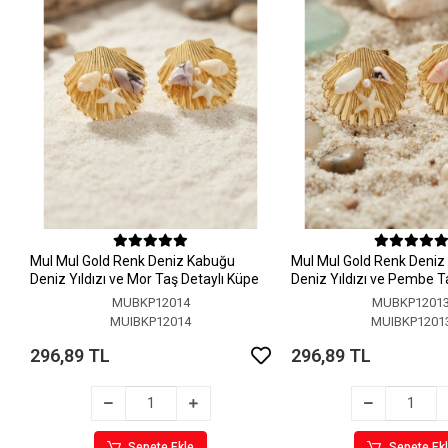
MuI MuI Gold Renk Deniz Kabuğu
MuI MuI Gold Renk Deni
Deniz Yıldızı ve Mor Taş Detaylı Küpe
Deniz Yıldızı ve Pembe T
Küpe
MUBKP12014
MUBKP1201
MUIBKP12014
MUIBKP1201
296,89 TL
296,89 TL
Sepete Ekle
Sepete Ek