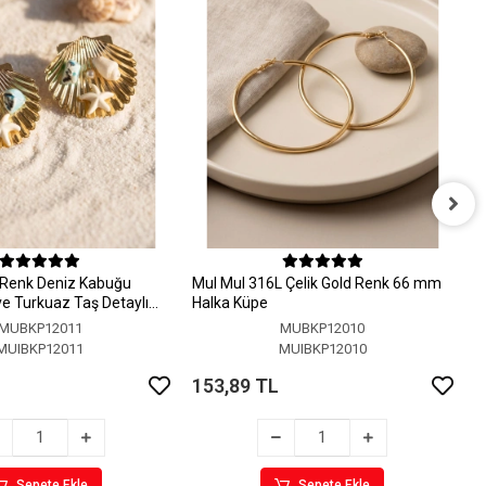
M
H
 Renk Deniz Kabuğu
MuI MuI 316L Çelik Gold Renk 66 mm
1
 ve Turkuaz Taş Detaylı
Halka Küpe
MUBKP12011
MUBKP12010
MUIBKP12011
MUIBKP12010
153,89 TL
Sepete Ekle
Sepete Ekle