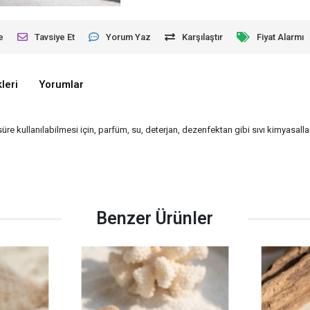
e
Tavsiye Et
Yorum Yaz
Karşılaştır
Fiyat Alarmı
leri
Yorumlar
süre kullanılabilmesi için, parfüm, su, deterjan, dezenfektan gibi sıvı kimyasalla
Benzer Ürünler