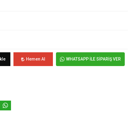
kle
Hemen Al
WHATSAPP İLE SİPARİŞ VER