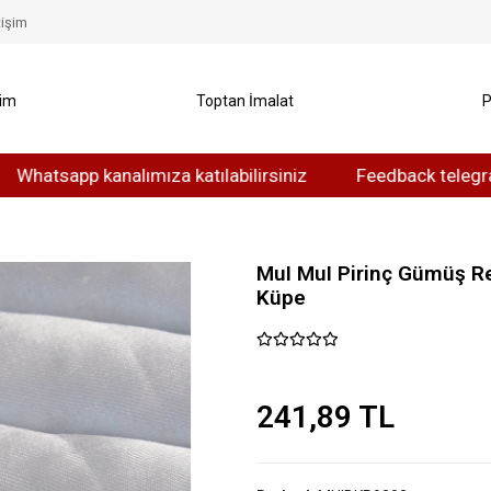
tişim
yim
Toptan İmalat
P
app kanalımıza katılabilirsiniz
Feedback telegram kanalı
MuI MuI Pirinç Gümüş Re
Küpe
241,89 TL