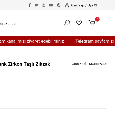
Giriş Yap
/
Üye Ol
0
erakende
mızı ziyaret edebilirsiniz
Telegram sayfamızı ziyaret 
nk Zirkon Taşlı Zikzak
Ürün Kodu:
MUBKP9302