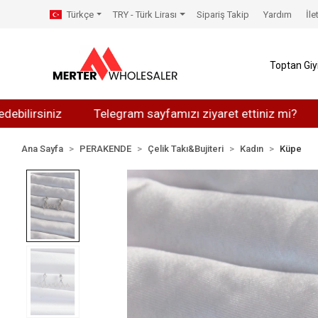
Türkçe
TRY - Türk Lirası
Sipariş Takip
Yardım
İle
Toptan Gi
siniz
Telegram sayfamızı ziyaret ettiniz mi?
Whats
Ana Sayfa
PERAKENDE
Çelik Takı&Bujiteri
Kadın
Küpe