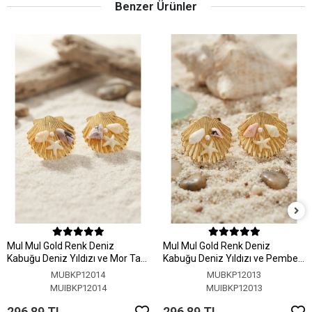
Benzer Ürünler
MuI MuI Gold Renk Deniz
MuI MuI Gold Renk Deniz
Kabuğu Deniz Yıldızı ve Mor Taş
Kabuğu Deniz Yıldızı ve Pembe
Detaylı Küpe
Taş Detaylı Küpe
MUBKP12014
MUBKP12013
MUIBKP12014
MUIBKP12013
296,89 TL
296,89 TL