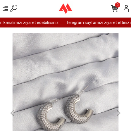
0
analımızı ziyaret edebilirsiniz
Telegram sayfamızı ziyaret ettiniz m