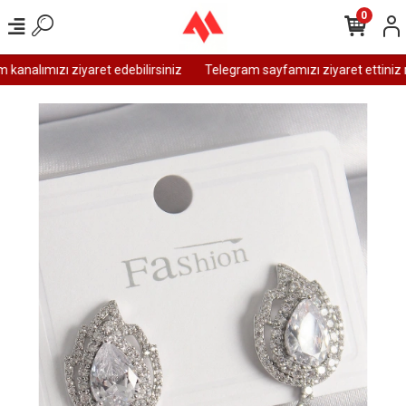
0
analımızı ziyaret edebilirsiniz
Telegram sayfamızı ziyaret ettiniz m