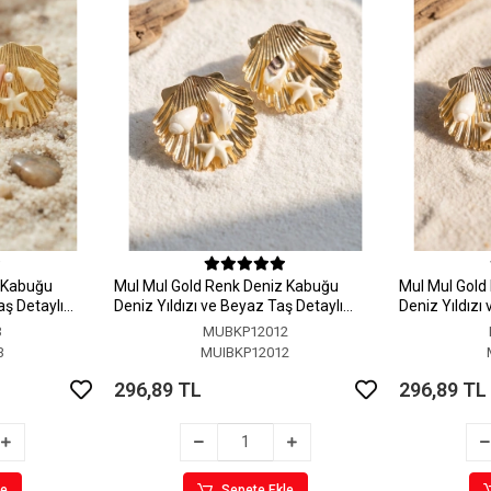
z Kabuğu
MuI MuI Gold Renk Deniz Kabuğu
MuI MuI Gold
aş Detaylı
Deniz Yıldızı ve Beyaz Taş Detaylı
Deniz Yıldızı
Küpe
Küpe
3
MUBKP12012
3
MUIBKP12012
296,89 TL
296,89 TL
le
Sepete Ekle