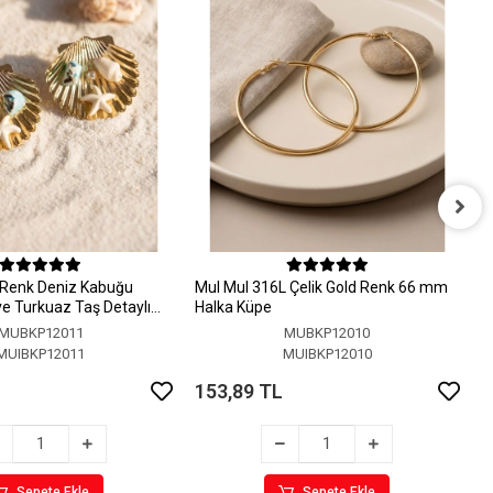
M
H
 Renk Deniz Kabuğu
MuI MuI 316L Çelik Gold Renk 66 mm
1
 ve Turkuaz Taş Detaylı
Halka Küpe
MUBKP12011
MUBKP12010
MUIBKP12011
MUIBKP12010
153,89 TL
Sepete Ekle
Sepete Ekle