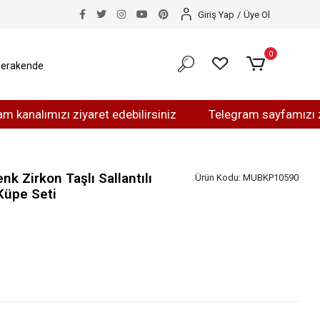
Giriş Yap
/
Üye Ol
0
erakende
mızı ziyaret edebilirsiniz
Telegram sayfamızı ziyaret 
k Zirkon Taşlı Sallantılı
Ürün Kodu:
MUBKP10590
Küpe Seti