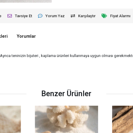
e
Tavsiye Et
Yorum Yaz
Karşılaştır
Fiyat Alarmı
leri
Yorumlar
- Ayrıca teninizin bijuteri , kaplama ürünleri kullanmaya uygun olması gerekmekted
Benzer Ürünler