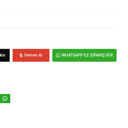
kle
Hemen Al
WHATSAPP İLE SİPARİŞ VER