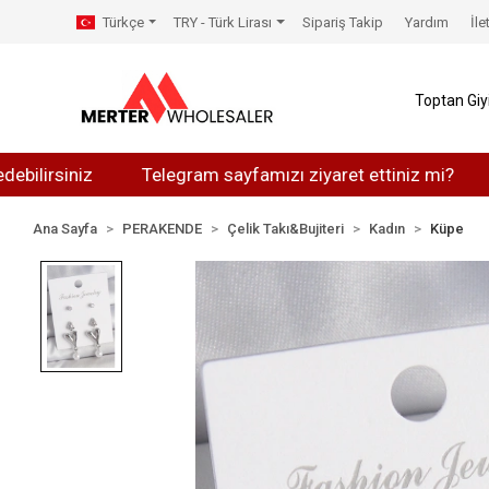
Türkçe
TRY - Türk Lirası
Sipariş Takip
Yardım
İle
Toptan Gi
siniz
Telegram sayfamızı ziyaret ettiniz mi?
Whats
Ana Sayfa
PERAKENDE
Çelik Takı&Bujiteri
Kadın
Küpe