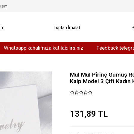
tişim
yim
Toptan İmalat
P
app kanalımıza katılabilirsiniz
Feedback telegram kanalı
MuI MuI Pirinç Gümüş Ren
Kalp Model 3 Çift Kadın 
131,89 TL