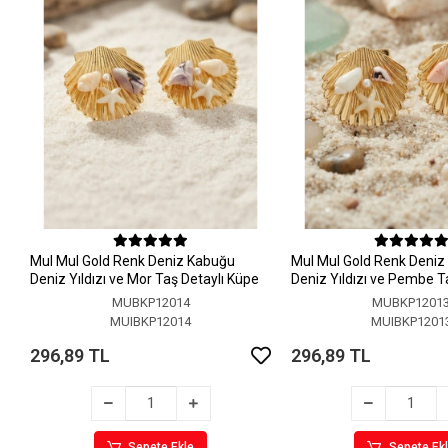
MuI MuI Gold Renk Deniz Kabuğu
MuI MuI Gold Renk Deni
Deniz Yıldızı ve Mor Taş Detaylı Küpe
Deniz Yıldızı ve Pembe T
Küpe
MUBKP12014
MUBKP1201
MUIBKP12014
MUIBKP1201
296,89 TL
296,89 TL
Sepete Ekle
Sepete Ek