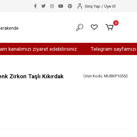
Giriş Yap
/
Üye Ol
0
erakende
ımızı ziyaret edebilirsiniz
Telegram sayfamızı ziyaret 
nk Zirkon Taşlı Kıkırdak
Ürün Kodu:
MUBKP10552