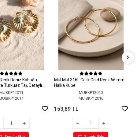
M
H
 Renk Deniz Kabuğu
MuI MuI 316L Çelik Gold Renk 66 mm
1
 ve Turkuaz Taş Detaylı
Halka Küpe
MUBKP12011
MUBKP12010
MUIBKP12011
MUIBKP12010
153,89 TL
Sepete Ekle
Sepete Ekle