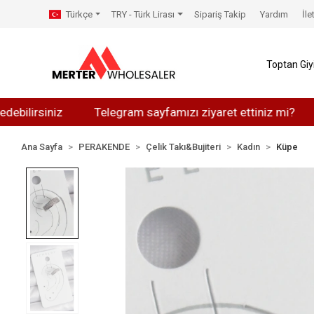
Türkçe
TRY - Türk Lirası
Sipariş Takip
Yardım
İle
Toptan Gi
siniz
Telegram sayfamızı ziyaret ettiniz mi?
What
Ana Sayfa
PERAKENDE
Çelik Takı&Bujiteri
Kadın
Küpe