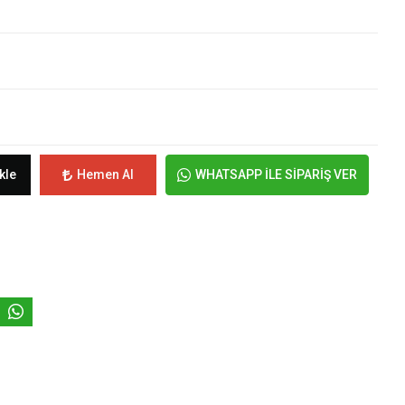
kle
Hemen Al
WHATSAPP İLE SİPARİŞ VER