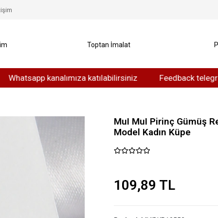
tişim
yim
Toptan İmalat
P
sapp kanalımıza katılabilirsiniz
Feedback telegram kanal
MuI MuI Pirinç Gümüş Re
Model Kadın Küpe
109,89 TL