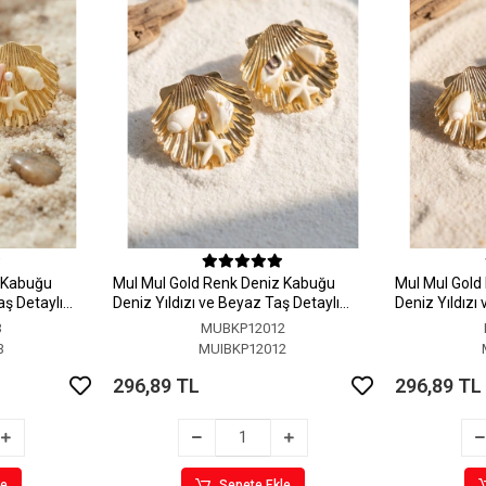
z Kabuğu
MuI MuI Gold Renk Deniz Kabuğu
MuI MuI Gold
aş Detaylı
Deniz Yıldızı ve Beyaz Taş Detaylı
Deniz Yıldızı
Küpe
Küpe
3
MUBKP12012
3
MUIBKP12012
296,89 TL
296,89 TL
le
Sepete Ekle