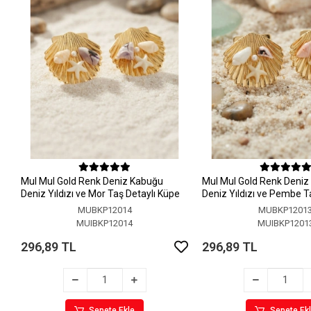
MuI MuI Gold Renk Deniz Kabuğu
MuI MuI Gold Renk Deni
Deniz Yıldızı ve Mor Taş Detaylı Küpe
Deniz Yıldızı ve Pembe T
Küpe
MUBKP12014
MUBKP1201
MUIBKP12014
MUIBKP1201
296,89 TL
296,89 TL
Sepete Ekle
Sepete Ek