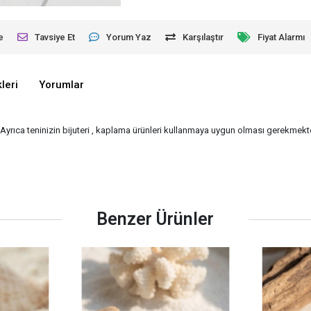
e
Tavsiye Et
Yorum Yaz
Karşılaştır
Fiyat Alarmı
leri
Yorumlar
- Ayrıca teninizin bijuteri , kaplama ürünleri kullanmaya uygun olması gerekmekted
Benzer Ürünler