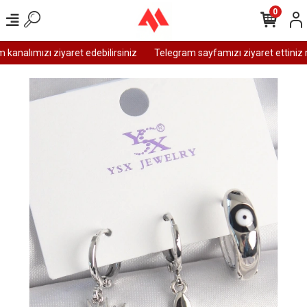
0
analımızı ziyaret edebilirsiniz
Telegram sayfamızı ziyaret ettiniz m