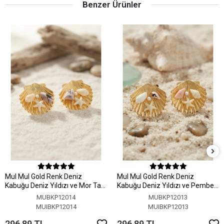
Benzer Ürünler
MuI MuI Gold Renk Deniz
MuI MuI Gold Renk Deniz
Kabuğu Deniz Yıldızı ve Mor Taş
Kabuğu Deniz Yıldızı ve Pembe
Detaylı Küpe
Taş Detaylı Küpe
MUBKP12014
MUBKP12013
MUIBKP12014
MUIBKP12013
296,89 TL
296,89 TL